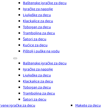
Baštenske igračke za decu
Igračke za napolje
Ljuljaške za decu
Klackalice za decu
Tobogan za decu
Trambolina za decu
Šatori za decu​
Kućice za decu
Pištolj i puške na vodu
Baštenske igračke za decu
Igračke za napolje
Ljuljaške za decu
Klackalice za decu
Tobogan za decu
Trambolina za decu
Šatori za decu​
rvene igračke za decu
Makete za decu