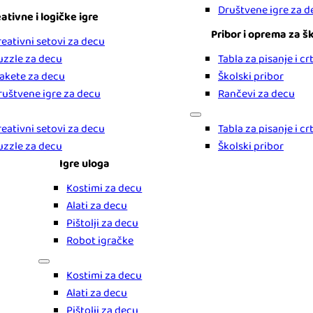
Društvene igre za d
ativne i logičke igre
Pribor i oprema za š
reativni setovi za decu​
uzzle za decu
Tabla za pisanje i c
akete za decu
Školski pribor
ruštvene igre za decu
Rančevi za decu
reativni setovi za decu​
Tabla za pisanje i c
uzzle za decu
Školski pribor
Igre uloga
Kostimi za decu
Alati za decu
Pištolji za decu​
Robot igračke
Kostimi za decu
Alati za decu
Pištolji za decu​