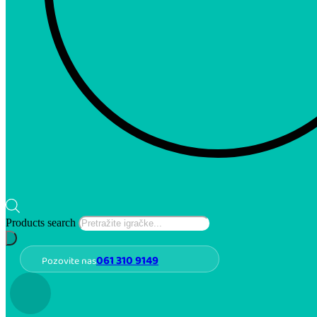
Products search
061 310 9149
Pozovite nas