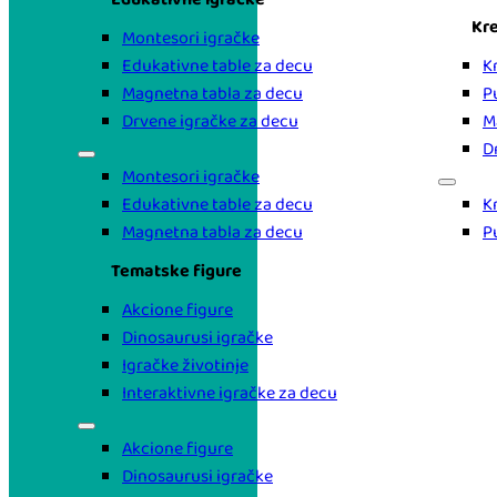
Kre
Montesori igračke
Edukativne table za decu
K
Magnetna tabla za decu​
P
Drvene igračke za decu
M
D
Montesori igračke
Edukativne table za decu
K
Magnetna tabla za decu​
P
Tematske figure
Akcione figure
Dinosaurusi igračke​
Igračke životinje
Interaktivne igračke za decu
Akcione figure
Dinosaurusi igračke​