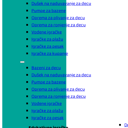
Dušek na naduvavanje za decu​
Pumpe za bazene
Oprema za plivanje za decu
Oprema za ronjenje za decu
Vodene igračke
Igračke za plažu
Igračke za pesak
Igračke za kupanje​
Bazeni za decu
Dušek na naduvavanje za decu​
Pumpe za bazene
Oprema za plivanje za decu
Oprema za ronjenje za decu
Vodene igračke
Igračke za plažu
Igračke za pesak
D
Edukativne igračke