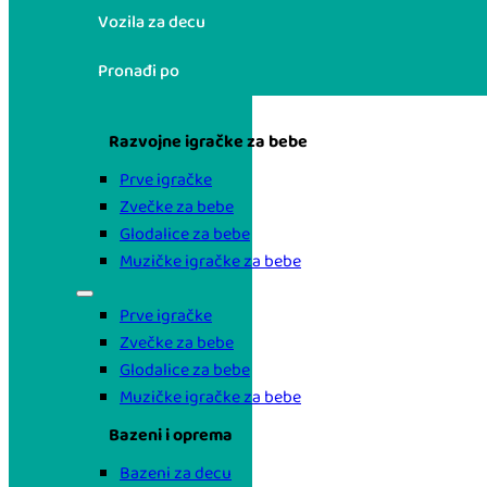
Vozila za decu
Pronađi po
Razvojne igračke za bebe
Prve igračke
Zvečke za bebe​
Glodalice za bebe
Muzičke igračke za bebe
Prve igračke
Zvečke za bebe​
Glodalice za bebe
Muzičke igračke za bebe
Bazeni i oprema
Bazeni za decu