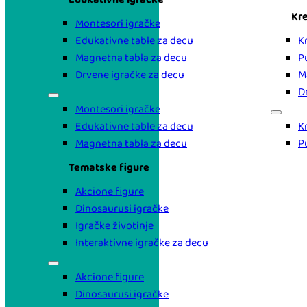
Kre
Montesori igračke
Edukativne table za decu
K
Magnetna tabla za decu​
P
Drvene igračke za decu
M
D
Montesori igračke
Edukativne table za decu
K
Magnetna tabla za decu​
P
Tematske figure
Akcione figure
Dinosaurusi igračke​
Igračke životinje
Interaktivne igračke za decu
Akcione figure
Dinosaurusi igračke​