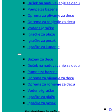
Dušek na naduvavanje za decu​
Pumpe za bazene
Oprema za plivanje za decu
Oprema za ronjenje za decu
Vodene igračke
Igračke za plažu
Igračke za pesak
Igračke za kupanje​
Bazeni za decu
Dušek na naduvavanje za decu​
Pumpe za bazene
Oprema za plivanje za decu
Oprema za ronjenje za decu
Vodene igračke
Igračke za plažu
Igračke za pesak
D
Edukativne igračke