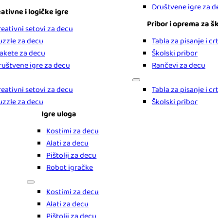
Društvene igre za d
ativne i logičke igre
Pribor i oprema za š
reativni setovi za decu​
uzzle za decu
Tabla za pisanje i c
akete za decu
Školski pribor
ruštvene igre za decu
Rančevi za decu
reativni setovi za decu​
Tabla za pisanje i c
uzzle za decu
Školski pribor
Igre uloga
Kostimi za decu
Alati za decu
Pištolji za decu​
Robot igračke
Kostimi za decu
Alati za decu
Pištolji za decu​