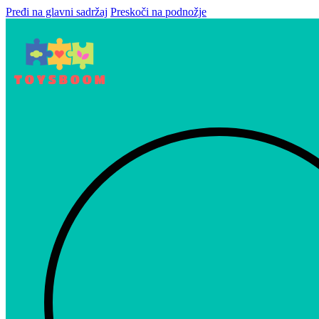
Pređi na glavni sadržaj
Preskoči na podnožje