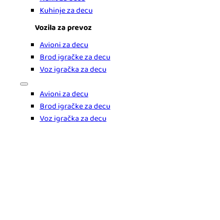
Kuhinje za decu
Vozila za prevoz
Avioni za decu
Brod igračke za decu​
Voz igračka za decu
Avioni za decu
Brod igračke za decu​
Voz igračka za decu