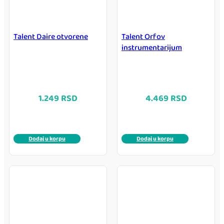
Talent Daire otvorene
Talent Orfov
instrumentarijum
1.249
RSD
4.469
RSD
Dodaj u korpu
Dodaj u korpu