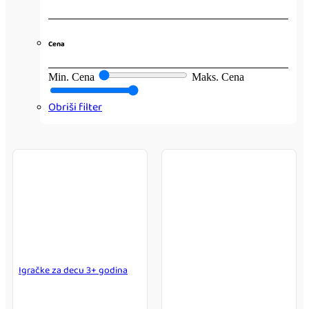
Cena
Min. Cena
Maks. Cena
Obriši filter
Igračke za decu 3+ godina