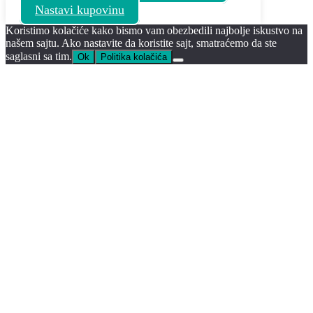
Nastavi kupovinu
Koristimo kolačiće kako bismo vam obezbedili najbolje iskustvo na
našem sajtu. Ako nastavite da koristite sajt, smatraćemo da ste
saglasni sa tim.
Ok
Politika kolačića