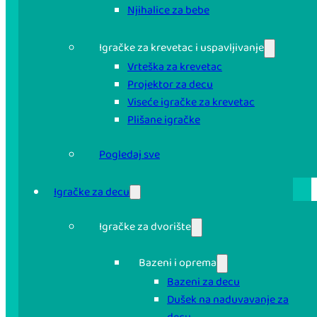
Njihalice za bebe
Igračke za krevetac i uspavljivanje
Vrteška za krevetac
Projektor za decu​
Viseće igračke za krevetac
Plišane igračke
Pogledaj sve
Igračke za decu
Igračke za dvorište
Bazeni i oprema
Bazeni za decu
Dušek na naduvavanje za