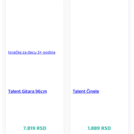
Igračke za decu 3+ godina
Talent Gitara 96cm
Talent Činele
7.819
RSD
1.889
RSD