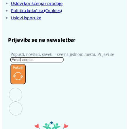
Uslovi korišćenja i prodaje
Politika kolačića (Cookies)
Uslovi isporuke
Prijavite se na newsletter
Popusti, noviteti, saveti – sve na jednom mestu. Prijavi se
Pošalji