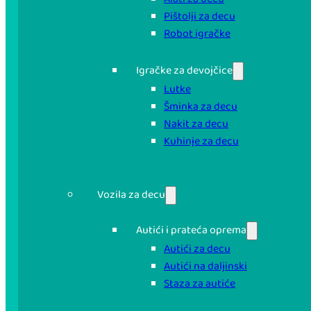
Pištolji za decu​
Robot igračke
Igračke za devojčice
Lutke
Šminka za decu
Nakit za decu
Kuhinje za decu
Vozila za decu
Autići i prateća oprema
Autići za decu
Autići na daljinski
Staza za autiće