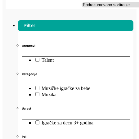
Filteri
Brendovi
Talent
Kategorije
Muzičke igračke za bebe
Muzika
Uzrast
Igračke za decu 3+ godina
Pol