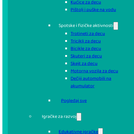
Kućice za decu
Pištolj i puške na vodu
Spotske i fizičke aktivnosti
Trotineti za decu
Tricikli za decu
Bicikle za decu
Skuteri za decu
Skejt za decu
Motorna vozila za decu
Dečiji automobili na
akumulator​
Pogledaj sve
Igračke za razvoj
Edukativne igračke