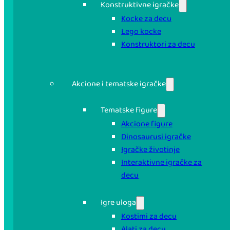
Konstruktivne igračke
Kocke za decu
Lego kocke
Konstruktori za decu
Akcione i tematske igračke
Tematske figure
Akcione figure
Dinosaurusi igračke​
Igračke životinje
Interaktivne igračke za
decu
Igre uloga
Kostimi za decu
Alati za decu