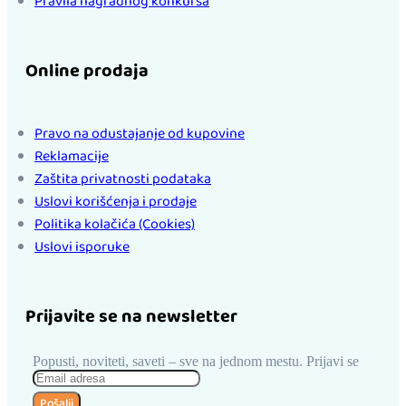
Pravila nagradnog konkursa
Online prodaja
Pravo na odustajanje od kupovine
Reklamacije
Zaštita privatnosti podataka
Uslovi korišćenja i prodaje
Politika kolačića (Cookies)
Uslovi isporuke
Prijavite se na newsletter
Popusti, noviteti, saveti – sve na jednom mestu. Prijavi se
Pošalji