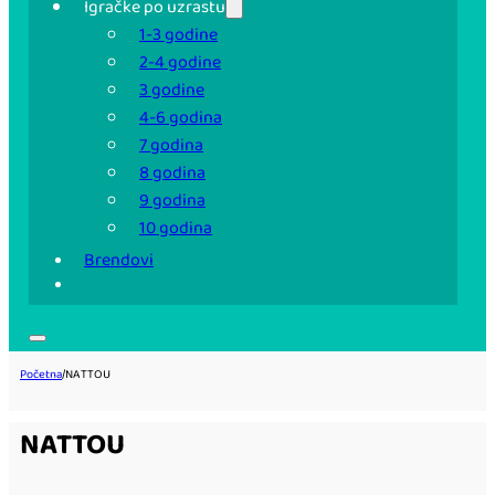
Igračke po uzrastu
1-3 godine
2-4 godine
3 godine
4-6 godina
7 godina
8 godina
9 godina
10 godina
Brendovi
Početna
/
NATTOU
NATTOU