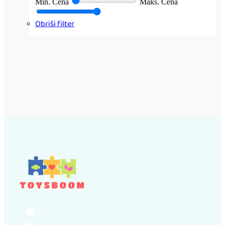
Min. Cena
Maks. Cena
Obriši filter