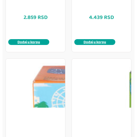
2.859
RSD
4.439
RSD
Dodaj u korpu
Dodaj u korpu