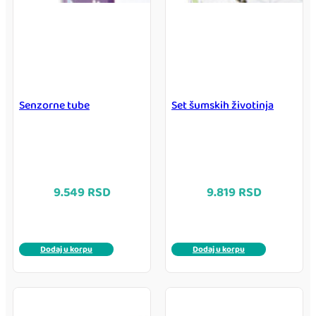
Senzorne tube
Set šumskih životinja
9.549
RSD
9.819
RSD
Dodaj u korpu
Dodaj u korpu