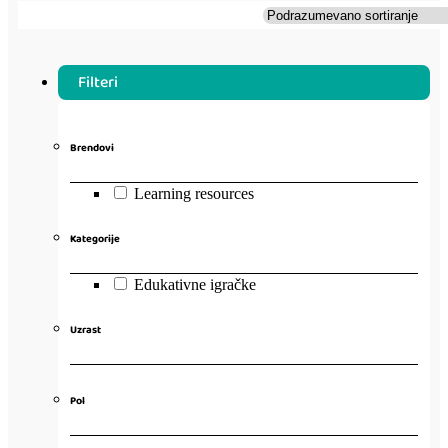
Filteri
Brendovi
Learning resources
Kategorije
Edukativne igračke
Uzrast
Pol