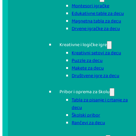
Montesori igračke
Edukativne table za decu
Magnetna tabla za decu​
Drvene igračke za decu
Kreativne i logičke igre
Kreativni setovi za decu​
Puzzle za decu
Makete za decu
Društvene igre za decu
Pribor i oprema za školu
Tabla za pisanje i crtanje za
decu
Školski pribor
Rančevi za decu