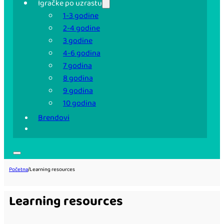
Igračke po uzrastu
1-3 godine
2-4 godine
3 godine
4-6 godina
7 godina
8 godina
9 godina
10 godina
Brendovi
Početna
/
Learning resources
Learning resources