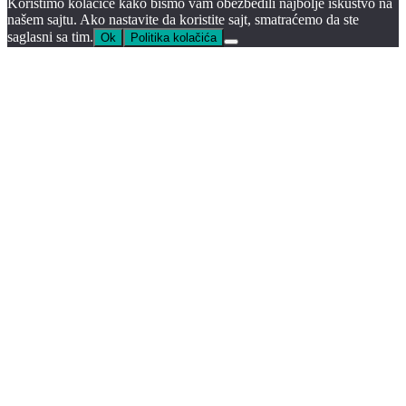
Koristimo kolačiće kako bismo vam obezbedili najbolje iskustvo na
našem sajtu. Ako nastavite da koristite sajt, smatraćemo da ste
saglasni sa tim.
Ok
Politika kolačića