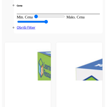
Cena
Min. Cena
Maks. Cena
Obriši filter