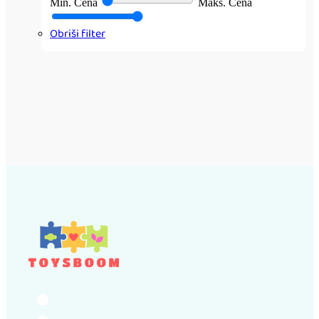
Min. Cena
Maks. Cena
Obriši filter