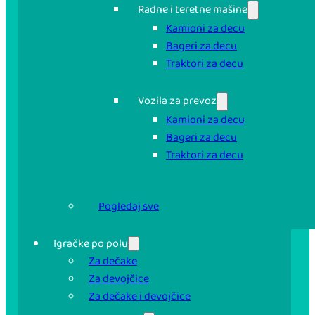
Radne i teretne mašine
Kamioni za decu
Bageri za decu​
Traktori za decu
Vozila za prevoz
Kamioni za decu
Bageri za decu​
Traktori za decu
Pogledaj sve
Igračke po polu
Za dečake
Za devojčice
Za dečake i devojčice