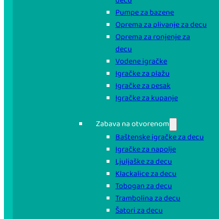
decu​
Pumpe za bazene
Oprema za plivanje za decu
Oprema za ronjenje za
decu
Vodene igračke
Igračke za plažu
Igračke za pesak
Igračke za kupanje​
Zabava na otvorenom
Baštenske igračke za decu
Igračke za napolje
Ljuljaške za decu
Klackalice za decu
Tobogan za decu
Trambolina za decu
Šatori za decu​