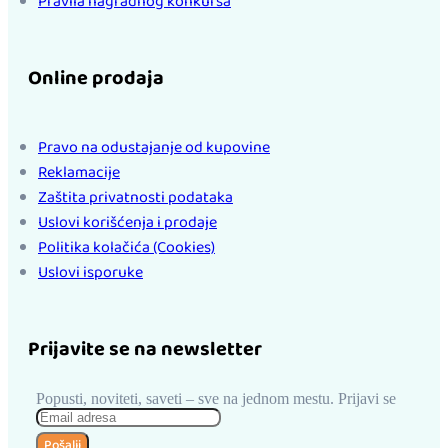
Pravila nagradnog konkursa
Online prodaja
Pravo na odustajanje od kupovine
Reklamacije
Zaštita privatnosti podataka
Uslovi korišćenja i prodaje
Politika kolačića (Cookies)
Uslovi isporuke
Prijavite se na newsletter
Popusti, noviteti, saveti – sve na jednom mestu. Prijavi se
Pošalji