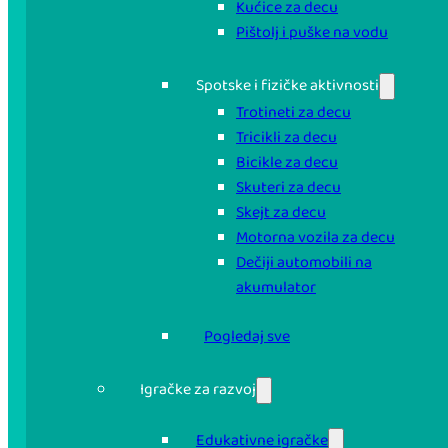
Kućice za decu
Pištolj i puške na vodu
Spotske i fizičke aktivnosti
Trotineti za decu
Tricikli za decu
Bicikle za decu
Skuteri za decu
Skejt za decu
Motorna vozila za decu
Dečiji automobili na
akumulator​
Pogledaj sve
Igračke za razvoj
Edukativne igračke