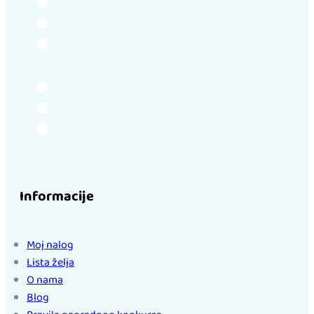
Informacije
Moj nalog
Lista želja
O nama
Blog