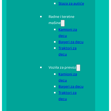
Staza za autiće
Radne i teretne
mašine
Kamioni za
decu
Bageri za decu​
Traktori za
decu
Vozila za prevoz
Kamioni za
decu
Bageri za decu​
Traktori za
decu