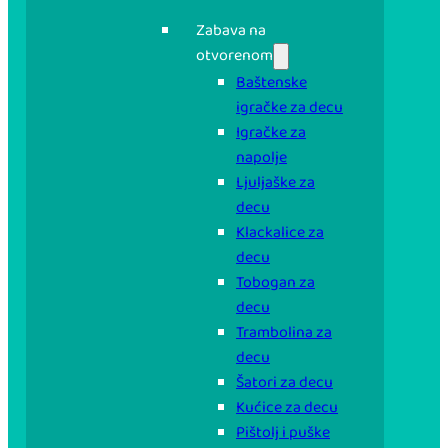
Zabava na
otvorenom
Baštenske
igračke za decu
Igračke za
napolje
Ljuljaške za
decu
Klackalice za
decu
Tobogan za
decu
Trambolina za
decu
Šatori za decu​
Kućice za decu
Pištolj i puške