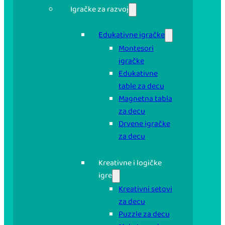
Igračke za razvoj
Edukativne igračke
Montesori
igračke
Edukativne
table za decu
Magnetna tabla
za decu​
Drvene igračke
za decu
Kreativne i logičke
igre
Kreativni setovi
za decu​
Puzzle za decu