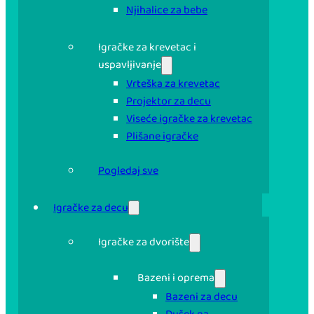
Njihalice za bebe
Igračke za krevetac i
uspavljivanje
Vrteška za krevetac
Projektor za decu​
Viseće igračke za krevetac
Plišane igračke
Pogledaj sve
Igračke za decu
Igračke za dvorište
Bazeni i oprema
Bazeni za decu