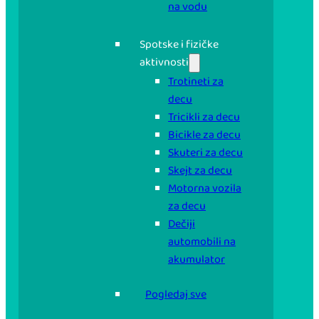
na vodu
Spotske i fizičke
aktivnosti
Trotineti za
decu
Tricikli za decu
Bicikle za decu
Skuteri za decu
Skejt za decu
Motorna vozila
za decu
Dečiji
automobili na
akumulator​
Pogledaj sve