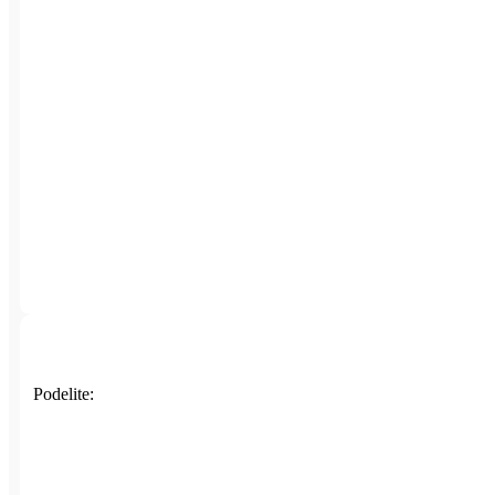
Podelite: