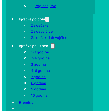
Pogledaj sve
Igračke po polu
Za dečake
Za devojčice
Za dečake i devojčice
Igračke po uzrastu
1-3 godine
2-4 godine
3 godine
4-6 godina
7 godina
8 godina
9 godina
10 godina
Brendovi