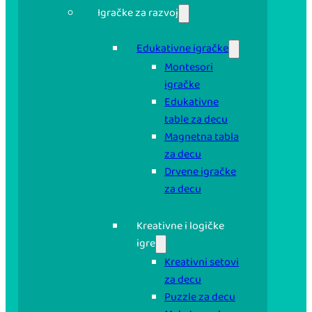
Igračke za razvoj
Edukativne igračke
Montesori
igračke
Edukativne
table za decu
Magnetna tabla
za decu​
Drvene igračke
za decu
Kreativne i logičke
igre
Kreativni setovi
za decu​
Puzzle za decu