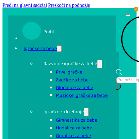
Pređi na glavni sadržaj
Preskoči na podnožje
0
Profil
Igračke za bebe
Razvojne igračke za bebe
Prve igračke
Zvečke za bebe​
Products
search
Glodalice za bebe
Muzičke igračke za bebe
Igračke za kretanje
Gimnastika za bebe
Hodalice za bebe​
Guralice za bebe