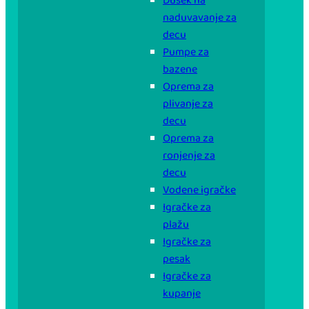
Dušek na
naduvavanje za
decu​
Pumpe za
bazene
Oprema za
plivanje za
decu
Oprema za
ronjenje za
decu
Vodene igračke
Igračke za
plažu
Igračke za
pesak
Igračke za
kupanje​