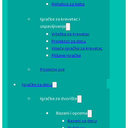
Njihalice za bebe
Igračke za krevetac i
uspavljivanje
Vrteška za krevetac
Projektor za decu​
Viseće igračke za krevetac
Plišane igračke
Pogledaj sve
Igračke za decu
Igračke za dvorište
Bazeni i oprema
Bazeni za decu