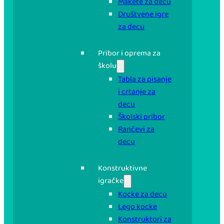
Makete za decu
Društvene igre
za decu
Pribor i oprema za
školu
Tabla za pisanje
i crtanje za
decu
Školski pribor
Rančevi za
decu
Konstruktivne
igračke
Kocke za decu
Lego kocke
Konstruktori za