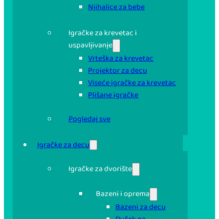
Njihalice za bebe
Igračke za krevetac i
uspavljivanje
Vrteška za krevetac
Projektor za decu​
Viseće igračke za krevetac
Plišane igračke
Pogledaj sve
Igračke za decu
Igračke za dvorište
Bazeni i oprema
Bazeni za decu