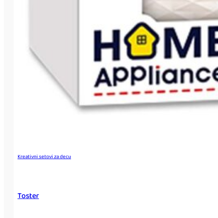
Kreativni setovi za decu​
Toster