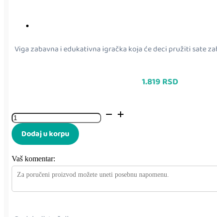
Viga zabavna i edukativna igračka koja će deci pružiti sate za
1.819
RSD
Viga
taktilne
puzzle
Dodaj u korpu
farma
količina
Vaš komentar: