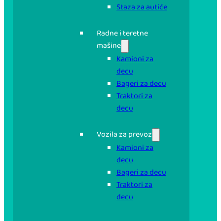
Staza za autiće
Radne i teretne
mašine
Kamioni za
decu
Bageri za decu​
Traktori za
decu
Vozila za prevoz
Kamioni za
decu
Bageri za decu​
Traktori za
decu