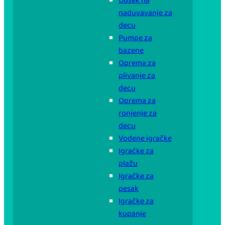
Dušek na
naduvavanje za
decu​
Pumpe za
bazene
Oprema za
plivanje za
decu
Oprema za
ronjenje za
decu
Vodene igračke
Igračke za
plažu
Igračke za
pesak
Igračke za
kupanje​