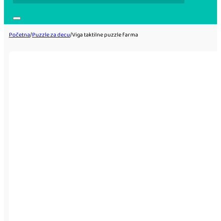
Početna
/
Puzzle za decu
/
Viga taktilne puzzle farma