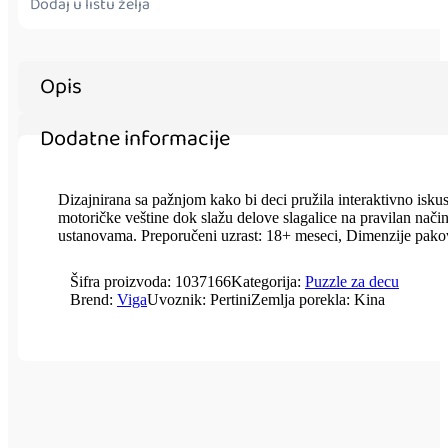
Dodaj u listu želja
Opis
Dodatne informacije
Dizajnirana sa pažnjom kako bi deci pružila interaktivno iskus
motoričke veštine dok slažu delove slagalice na pravilan način
ustanovama. Preporučeni uzrast: 18+ meseci, Dimenzije pak
Šifra proizvoda:
1037166
Kategorija:
Puzzle za decu
Brend:
Viga
Uvoznik:
Pertini
Zemlja porekla:
Kina