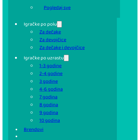
Pogledaj sve
Igračke po polu
Za dečake
Za devojčice
Za dečake i devojčice
Igračke po uzrastu
1-3 godine
2-4 godine
3 godine
4-6 godina
7 godina
8 godina
9 godina
10 godina
Brendovi