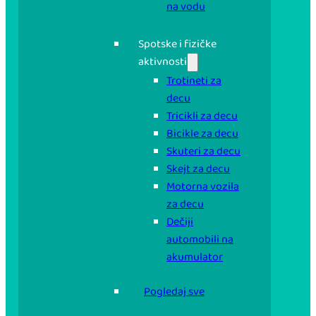
na vodu
Spotske i fizičke
aktivnosti
Trotineti za
decu
Tricikli za decu
Bicikle za decu
Skuteri za decu
Skejt za decu
Motorna vozila
za decu
Dečiji
automobili na
akumulator​
Pogledaj sve