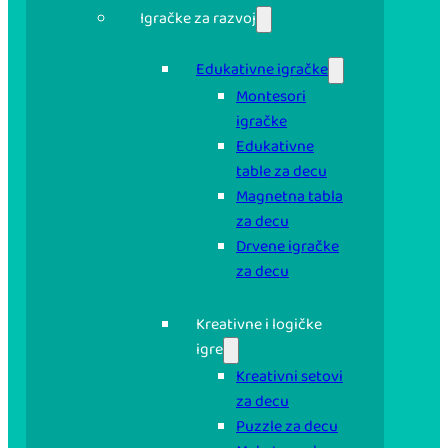
Igračke za razvoj
Edukativne igračke
Montesori
igračke
Edukativne
table za decu
Magnetna tabla
za decu​
Drvene igračke
za decu
Kreativne i logičke
igre
Kreativni setovi
za decu​
Puzzle za decu