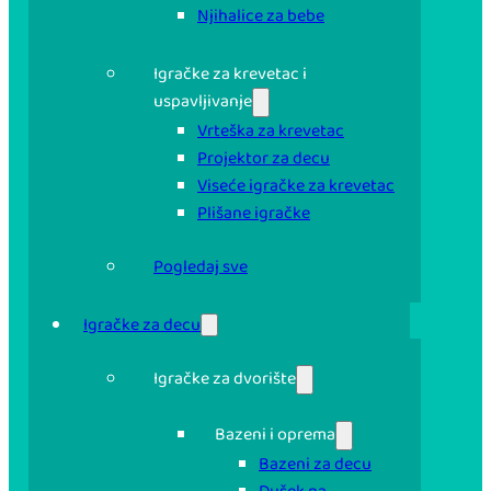
Njihalice za bebe
Igračke za krevetac i
uspavljivanje
Vrteška za krevetac
Projektor za decu​
Viseće igračke za krevetac
Plišane igračke
Pogledaj sve
Igračke za decu
Igračke za dvorište
Bazeni i oprema
Bazeni za decu