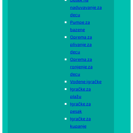
Dušek na
naduvavanje za
decu​
Pumpe za
bazene
Oprema za
plivanje za
decu
Oprema za
ronjenje za
decu
Vodene igračke
Igračke za
plažu
Igračke za
pesak
Igračke za
kupanje​