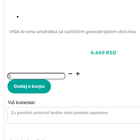
VIGA drvena umetaljka sa različitim geometrijskim oblicima.
4.469
RSD
Viga
Geometrijska
umetaljka
Dodaj u korpu
količina
Vaš komentar: