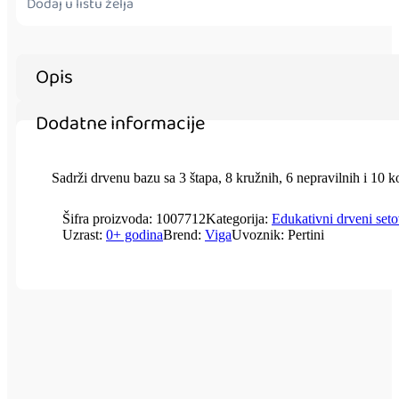
Dodaj u listu želja
Opis
Dodatne informacije
Sadrži drvenu bazu sa 3 štapa, 8 kružnih, 6 nepravilnih i 10 
Šifra proizvoda:
1007712
Kategorija:
Edukativni drveni seto
Uzrast:
0+ godina
Brend:
Viga
Uvoznik:
Pertini