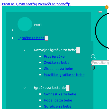
Pređi na glavni sadržaj
Preskoči na podnožje
0
Profil
Igračke za bebe
Razvojne igračke za bebe
Prve igračke
Zvečke za bebe​
Products
search
Glodalice za bebe
Muzičke igračke za bebe
Igračke za kretanje
Gimnastika za bebe
Hodalice za bebe​
Guralice za bebe