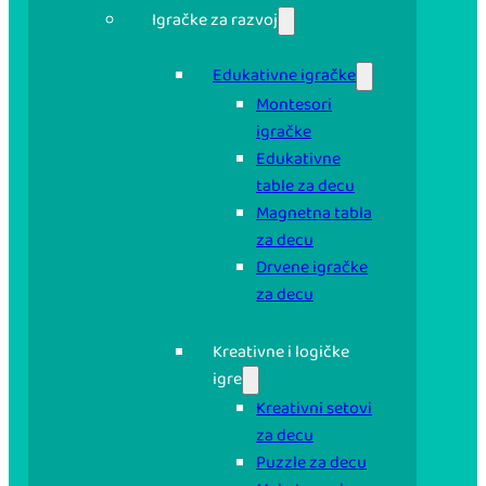
Igračke za razvoj
Edukativne igračke
Montesori
igračke
Edukativne
table za decu
Magnetna tabla
za decu​
Drvene igračke
za decu
Kreativne i logičke
igre
Kreativni setovi
za decu​
Puzzle za decu