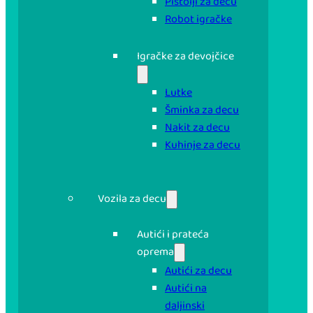
Pištolji za decu​
Robot igračke
Igračke za devojčice
Lutke
Šminka za decu
Nakit za decu
Kuhinje za decu
Vozila za decu
Autići i prateća
oprema
Autići za decu
Autići na
daljinski