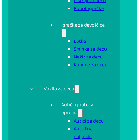
Pištolji za decu​
Robot igračke
Igračke za devojčice
Lutke
Šminka za decu
Nakit za decu
Kuhinje za decu
Vozila za decu
Autići i prateća
oprema
Autići za decu
Autići na
daljinski