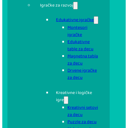
Igračke za razvoj
Edukativne igračke
Montesori
igračke
Edukativne
table za decu
Magnetna tabla
za decu​
Drvene igračke
za decu
Kreativne i logičke
igre
Kreativni setovi
za decu​
Puzzle za decu