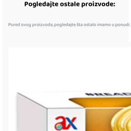
Pogledajte ostale proizvode:
Pored ovog proizvoda, pogledajte šta ostalo imamo u ponudi.