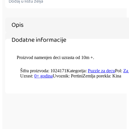
Dodaj u listu želja
Opis
Dodatne informacije
Proizvod namenjen deci uzrasta od 10m +.
Šifra proizvoda:
1024171
Kategorija:
Puzzle za decu
Pol:
Za 
Uzrast:
0+ godina
Uvoznik:
Pertini
Zemlja porekla:
Kina