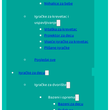
Njihalice za bebe
Igračke za krevetac i
uspavljivanje
Vrteška za krevetac
Projektor za decu​
Viseće igračke za krevetac
Plišane igračke
Pogledaj sve
Igračke za decu
Igračke za dvorište
Bazeni i oprema
Bazeni za decu