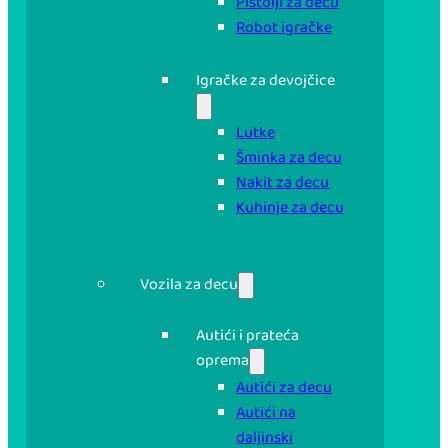
Pištolji za decu​
Robot igračke
Igračke za devojčice
Lutke
Šminka za decu
Nakit za decu
Kuhinje za decu
Vozila za decu
Autići i prateća
oprema
Autići za decu
Autići na
daljinski