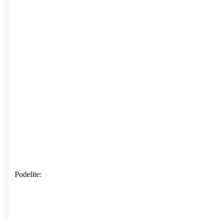
Podelite: