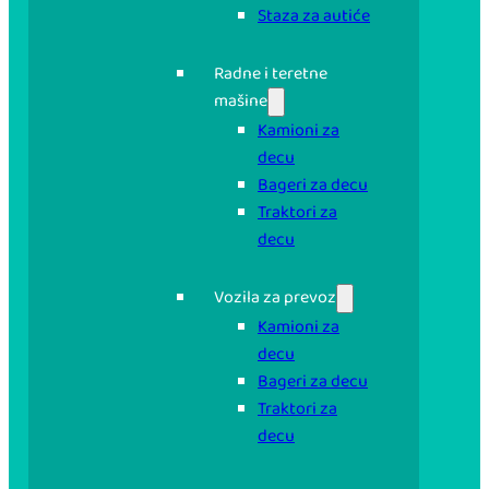
Staza za autiće
Radne i teretne
mašine
Kamioni za
decu
Bageri za decu​
Traktori za
decu
Vozila za prevoz
Kamioni za
decu
Bageri za decu​
Traktori za
decu