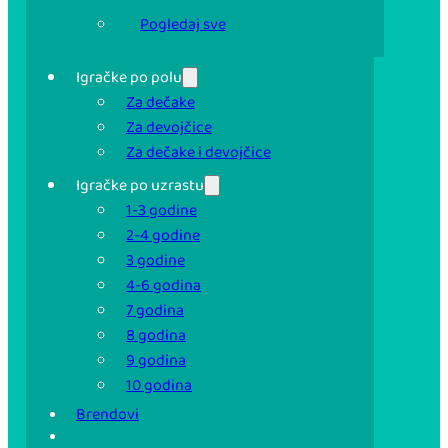
Pogledaj sve
Igračke po polu
Za dečake
Za devojčice
Za dečake i devojčice
Igračke po uzrastu
1-3 godine
2-4 godine
3 godine
4-6 godina
7 godina
8 godina
9 godina
10 godina
Brendovi