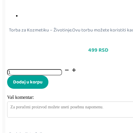
Torba za Kozmetiku – Životinje.Ovu torbu možete koristiti kao p
499
RSD
Torba
za
Kozmetiku
Dodaj u korpu
-
Životinje
količina
Vaš komentar: