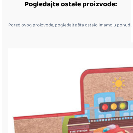
Pogledajte ostale proizvode:
Pored ovog proizvoda, pogledajte šta ostalo imamo u ponudi.