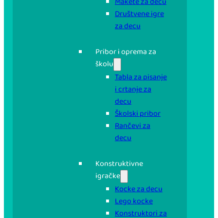
Makete za decu
Društvene igre
za decu
Pribor i oprema za
školu
Tabla za pisanje
i crtanje za
decu
Školski pribor
Rančevi za
decu
Konstruktivne
igračke
Kocke za decu
Lego kocke
Konstruktori za