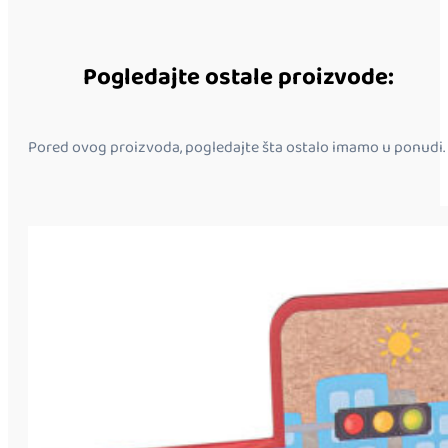
Pogledajte ostale proizvode:
Pored ovog proizvoda, pogledajte šta ostalo imamo u ponudi.