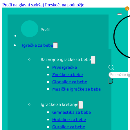
Pređi na glavni sadržaj
Preskoči na podnožje
0
Profil
Igračke za bebe
Razvojne igračke za bebe
Prve igračke
Zvečke za bebe​
Products
search
Glodalice za bebe
Muzičke igračke za bebe
Igračke za kretanje
Gimnastika za bebe
Hodalice za bebe​
Guralice za bebe