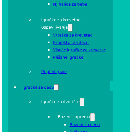
Njihalice za bebe
Igračke za krevetac i
uspavljivanje
Vrteška za krevetac
Projektor za decu​
Viseće igračke za krevetac
Plišane igračke
Pogledaj sve
Igračke za decu
Igračke za dvorište
Bazeni i oprema
Bazeni za decu