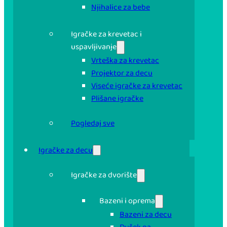
Njihalice za bebe
Igračke za krevetac i
uspavljivanje
Vrteška za krevetac
Projektor za decu​
Viseće igračke za krevetac
Plišane igračke
Pogledaj sve
Igračke za decu
Igračke za dvorište
Bazeni i oprema
Bazeni za decu