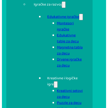
Igračke za razvoj
Edukativne igračke
Montesori
igračke
Edukativne
table za decu
Magnetna tabla
za decu​
Drvene igračke
za decu
Kreativne i logičke
igre
Kreativni setovi
za decu​
Puzzle za decu