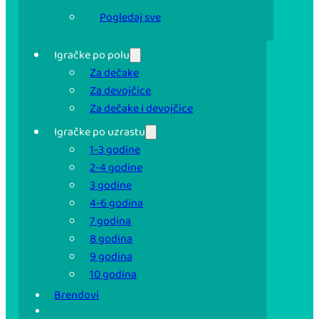
Pogledaj sve
Igračke po polu
Za dečake
Za devojčice
Za dečake i devojčice
Igračke po uzrastu
1-3 godine
2-4 godine
3 godine
4-6 godina
7 godina
8 godina
9 godina
10 godina
Brendovi