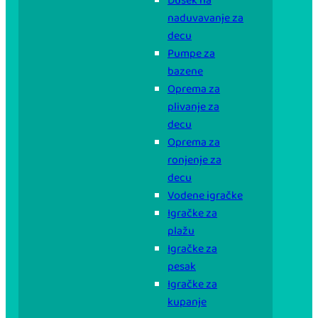
Dušek na
naduvavanje za
decu​
Pumpe za
bazene
Oprema za
plivanje za
decu
Oprema za
ronjenje za
decu
Vodene igračke
Igračke za
plažu
Igračke za
pesak
Igračke za
kupanje​