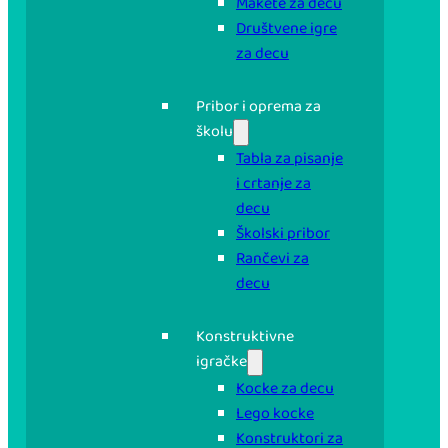
Makete za decu
Društvene igre
za decu
Pribor i oprema za
školu
Tabla za pisanje
i crtanje za
decu
Školski pribor
Rančevi za
decu
Konstruktivne
igračke
Kocke za decu
Lego kocke
Konstruktori za