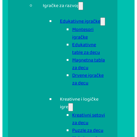
Igračke za razvoj
Edukativne igračke
Montesori
igračke
Edukativne
table za decu
Magnetna tabla
za decu​
Drvene igračke
za decu
Kreativne i logičke
igre
Kreativni setovi
za decu​
Puzzle za decu