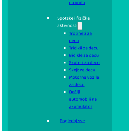
na vodu
Spotske i fizičke
aktivnosti
Trotineti za
decu
Tricikli za decu
Bicikle za decu
Skuteri za decu
Skejt za decu
Motorna vozila
za decu
Dečiji
automobili na
akumulator​
Pogledaj sve