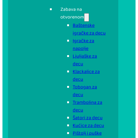
Zabava na
otvorenom
Baštenske
igračke za decu
Igračke za
napolje
Ljuljaške za
decu
Klackalice za
decu
Tobogan za
decu
Trambolina za
decu
Šatori za decu​
Kućice za decu
Pištolj i puške