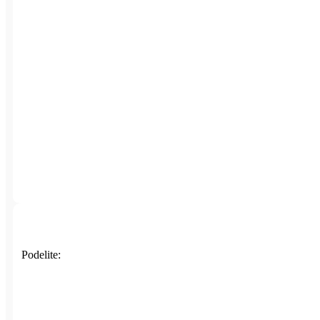
Podelite: