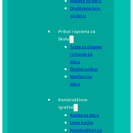
Makete za decu
Društvene igre
za decu
Pribor i oprema za
školu
Tabla za pisanje
i crtanje za
decu
Školski pribor
Rančevi za
decu
Konstruktivne
igračke
Kocke za decu
Lego kocke
Konstruktori za