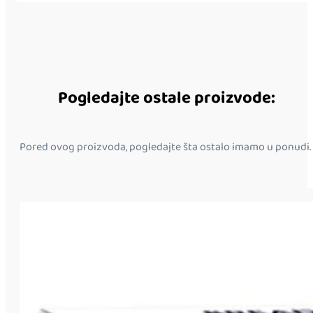
Pogledajte ostale proizvode:
Pored ovog proizvoda, pogledajte šta ostalo imamo u ponudi.