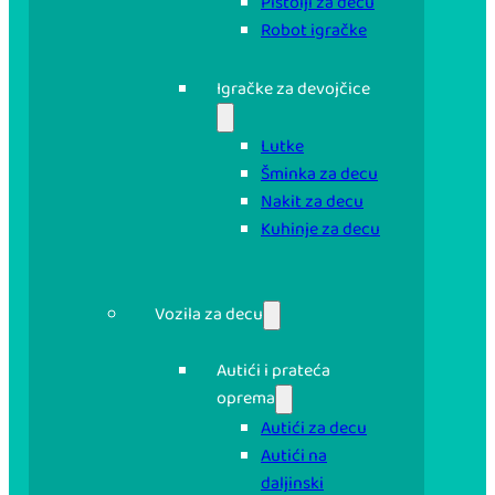
Pištolji za decu​
Robot igračke
Igračke za devojčice
Lutke
Šminka za decu
Nakit za decu
Kuhinje za decu
Vozila za decu
Autići i prateća
oprema
Autići za decu
Autići na
daljinski