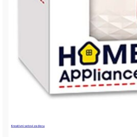
Kreativni setovi za decu​