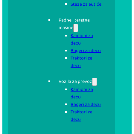
Staza za autiće
Radne i teretne
mašine
Kamioni za
decu
Bageri za decu​
Traktori za
decu
Vozila za prevoz
Kamioni za
decu
Bageri za decu​
Traktori za
decu