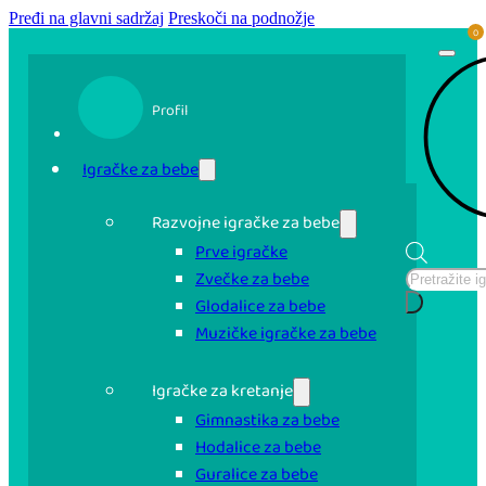
Pređi na glavni sadržaj
Preskoči na podnožje
0
Profil
Igračke za bebe
Razvojne igračke za bebe
Prve igračke
Zvečke za bebe​
Products
search
Glodalice za bebe
Muzičke igračke za bebe
Igračke za kretanje
Gimnastika za bebe
Hodalice za bebe​
Guralice za bebe