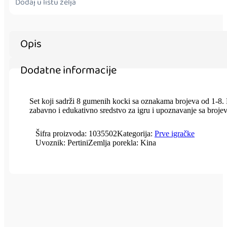
Dodaj u listu želja
Opis
Dodatne informacije
Set koji sadrži 8 gumenih kocki sa oznakama brojeva od 1-8. 
zabavno i edukativno sredstvo za igru i upoznavanje sa broje
Šifra proizvoda:
1035502
Kategorija:
Prve igračke
Uvoznik:
Pertini
Zemlja porekla:
Kina