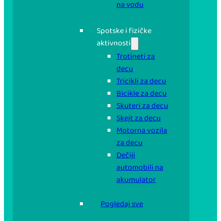
na vodu
Spotske i fizičke
aktivnosti
Trotineti za
decu
Tricikli za decu
Bicikle za decu
Skuteri za decu
Skejt za decu
Motorna vozila
za decu
Dečiji
automobili na
akumulator​
Pogledaj sve