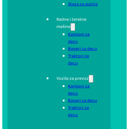
Staza za autiće
Radne i teretne
mašine
Kamioni za
decu
Bageri za decu​
Traktori za
decu
Vozila za prevoz
Kamioni za
decu
Bageri za decu​
Traktori za
decu