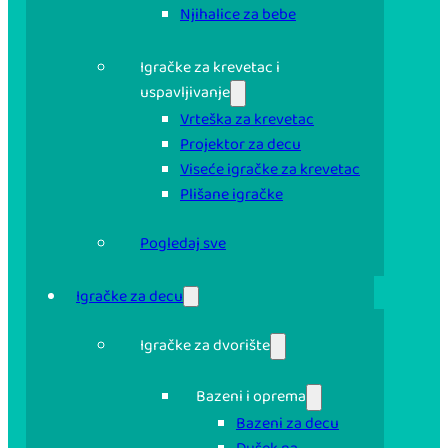
Njihalice za bebe
Igračke za krevetac i
uspavljivanje
Vrteška za krevetac
Projektor za decu​
Viseće igračke za krevetac
Plišane igračke
Pogledaj sve
Igračke za decu
Igračke za dvorište
Bazeni i oprema
Bazeni za decu