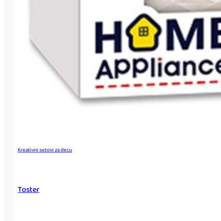
Kreativni setovi za decu​
Toster