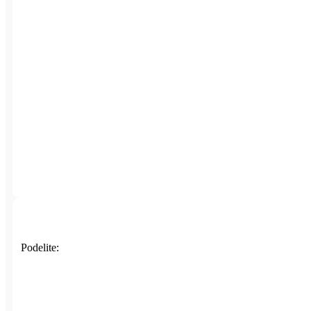
Podelite: