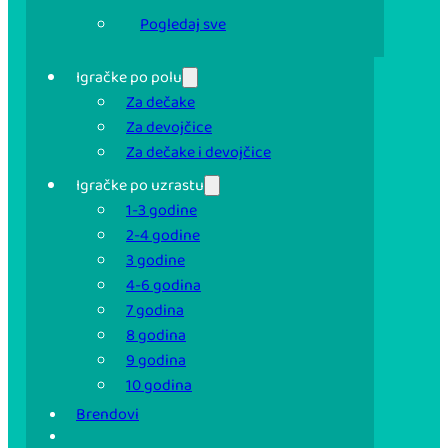
Pogledaj sve
Igračke po polu
Za dečake
Za devojčice
Za dečake i devojčice
Igračke po uzrastu
1-3 godine
2-4 godine
3 godine
4-6 godina
7 godina
8 godina
9 godina
10 godina
Brendovi