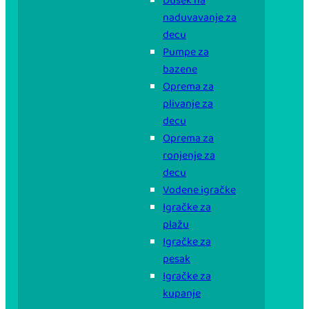
Dušek na
naduvavanje za
decu​
Pumpe za
bazene
Oprema za
plivanje za
decu
Oprema za
ronjenje za
decu
Vodene igračke
Igračke za
plažu
Igračke za
pesak
Igračke za
kupanje​