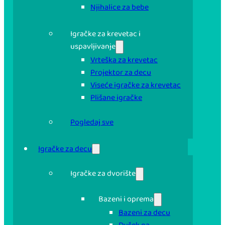
Njihalice za bebe
Igračke za krevetac i
uspavljivanje
Vrteška za krevetac
Projektor za decu​
Viseće igračke za krevetac
Plišane igračke
Pogledaj sve
Igračke za decu
Igračke za dvorište
Bazeni i oprema
Bazeni za decu