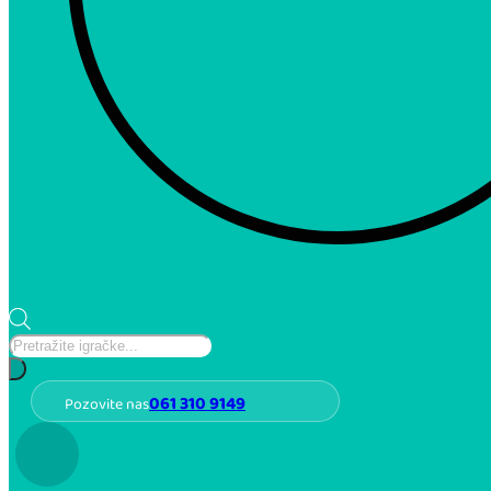
Products
search
061 310 9149
Pozovite nas