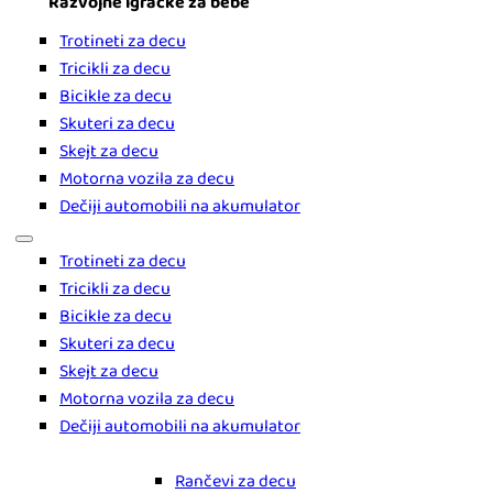
Razvojne igračke za bebe
Trotineti za decu
Tricikli za decu
Bicikle za decu
Skuteri za decu
Skejt za decu
Motorna vozila za decu
Dečiji automobili na akumulator​
Trotineti za decu
Tricikli za decu
Bicikle za decu
Skuteri za decu
Skejt za decu
Motorna vozila za decu
Dečiji automobili na akumulator​
Rančevi za decu