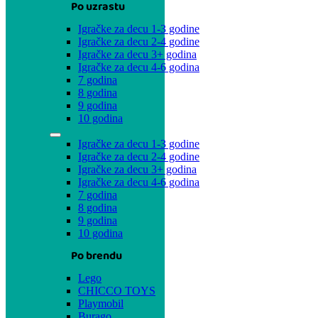
Po uzrastu
Igračke za decu 1-3 godine
Igračke za decu 2-4 godine
Igračke za decu 3+ godina
Igračke za decu 4-6 godina
7 godina
8 godina
9 godina
10 godina
Igračke za decu 1-3 godine
Igračke za decu 2-4 godine
Igračke za decu 3+ godina
Igračke za decu 4-6 godina
7 godina
8 godina
9 godina
10 godina
Po brendu
Lego
CHICCO TOYS
Playmobil
Burago