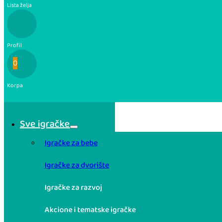
Lista želja
Profil
0
Korpa
Sve igračke
Igračke za bebe
Igračke za dvorište
Igračke za razvoj
Akcione i tematske igračke