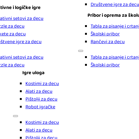
Društvene igre za dec
tivne i logičke igre
Pribor i oprema za škol
ativni setovi za decu​
zle za decu
Tabla za pisanje i crta
ete za decu
Školski pribor
štvene igre za decu
Rančevi za decu
ativni setovi za decu​
Tabla za pisanje i crta
zle za decu
Školski pribor
Igre uloga
Kostimi za decu
Alati za decu
Pištolji za decu​
Robot igračke
Kostimi za decu
Alati za decu
Pištolji za decu​