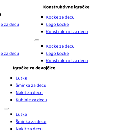
u
Konstruktivne igračke
u
Kocke za decu
nje za decu
Lego kocke
Konstruktori za decu
Kocke za decu
nje za decu
Lego kocke
Konstruktori za decu
Igračke za devojčice
Lutke
Šminka za decu
Nakit za decu
Kuhinje za decu
Lutke
Šminka za decu
Nakit za decu