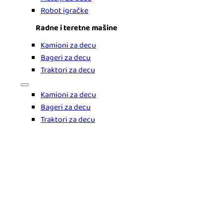
Robot igračke
Radne i teretne mašine
Kamioni za decu
Bageri za decu​
Traktori za decu
Kamioni za decu
Bageri za decu​
Traktori za decu