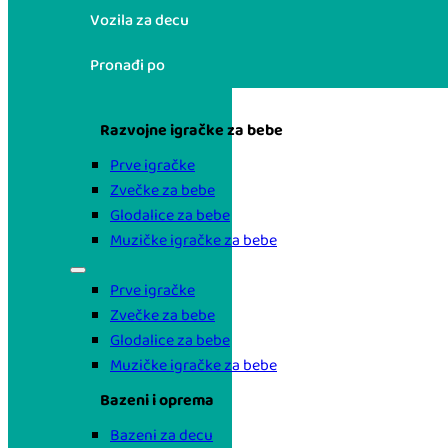
Vozila za decu
Pronađi po
Razvojne igračke za bebe
Prve igračke
Zvečke za bebe​
Glodalice za bebe
Muzičke igračke za bebe
Prve igračke
Zvečke za bebe​
Glodalice za bebe
Muzičke igračke za bebe
Bazeni i oprema
Bazeni za decu