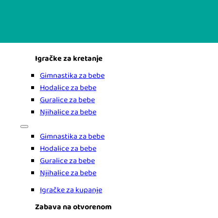
Igračke za kretanje
Gimnastika za bebe
Hodalice za bebe​
Guralice za bebe
Njihalice za bebe
Gimnastika za bebe
Hodalice za bebe​
Guralice za bebe
Njihalice za bebe
Igračke za kupanje​
Zabava na otvorenom