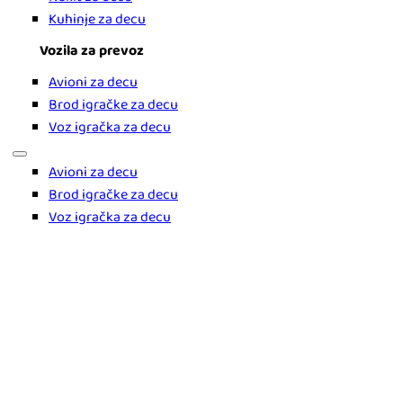
Kuhinje za decu
Vozila za prevoz
Avioni za decu
Brod igračke za decu​
Voz igračka za decu
Avioni za decu
Brod igračke za decu​
Voz igračka za decu