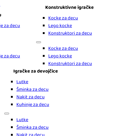
u
Konstruktivne igračke
u
Kocke za decu
nje za decu
Lego kocke
Konstruktori za decu
Kocke za decu
nje za decu
Lego kocke
Konstruktori za decu
Igračke za devojčice
Lutke
Šminka za decu
Nakit za decu
Kuhinje za decu
Lutke
Šminka za decu
Nakit za decu