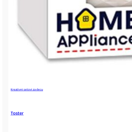
Kreativni setovi za decu​
Toster