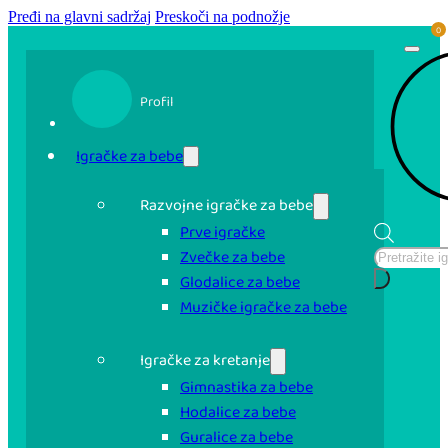
Pređi na glavni sadržaj
Preskoči na podnožje
0
Profil
Igračke za bebe
Razvojne igračke za bebe
Prve igračke
Zvečke za bebe​
Products
search
Glodalice za bebe
Muzičke igračke za bebe
Igračke za kretanje
Gimnastika za bebe
Hodalice za bebe​
Guralice za bebe