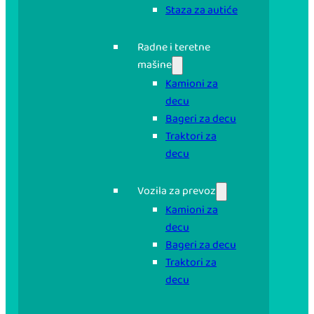
Staza za autiće
Radne i teretne
mašine
Kamioni za
decu
Bageri za decu​
Traktori za
decu
Vozila za prevoz
Kamioni za
decu
Bageri za decu​
Traktori za
decu