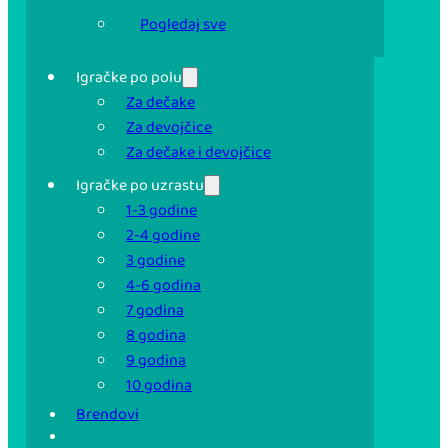
Pogledaj sve
Igračke po polu
Za dečake
Za devojčice
Za dečake i devojčice
Igračke po uzrastu
1-3 godine
2-4 godine
3 godine
4-6 godina
7 godina
8 godina
9 godina
10 godina
Brendovi