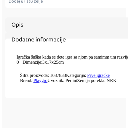
Dodaj u listu želja
Opis
Dodatne informacije
Igračka šuška kada se dete igra sa njom pa samimm tim razvija 
0+ Dimenzije:3x17x25cm
Šifra proizvoda:
1037833
Kategorija:
Prve igračke
Brend:
Playgro
Uvoznik:
Pertini
Zemlja porekla:
NRK