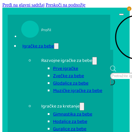
Pređi na glavni sadržaj
Preskoči na podnožje
0
Profil
Igračke za bebe
Razvojne igračke za bebe
Prve igračke
Zvečke za bebe​
Products
search
Glodalice za bebe
Muzičke igračke za bebe
Igračke za kretanje
Gimnastika za bebe
Hodalice za bebe​
Guralice za bebe