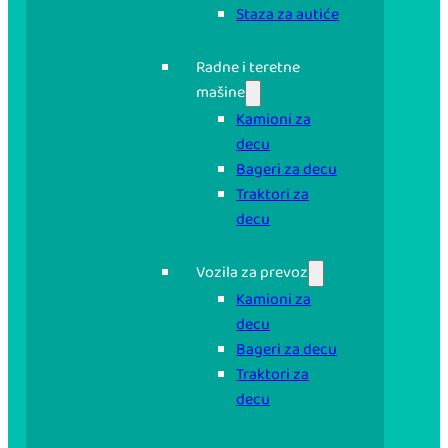
Staza za autiće
Radne i teretne
mašine
Kamioni za
decu
Bageri za decu​
Traktori za
decu
Vozila za prevoz
Kamioni za
decu
Bageri za decu​
Traktori za
decu