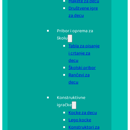
Makete za decu
Društvene igre
za decu
Pribor i oprema za
školu
Tabla za pisanje
i crtanje za
decu
Školski pribor
Rančevi za
decu
Konstruktivne
igračke
Kocke za decu
Lego kocke
Konstruktori za