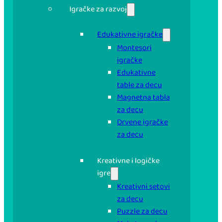
Igračke za razvoj
Edukativne igračke
Montesori
igračke
Edukativne
table za decu
Magnetna tabla
za decu​
Drvene igračke
za decu
Kreativne i logičke
igre
Kreativni setovi
za decu​
Puzzle za decu