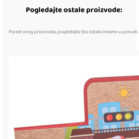
Pogledajte ostale proizvode:
Pored ovog proizvoda, pogledajte šta ostalo imamo u ponudi.