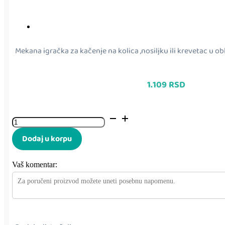
Mekana igračka za kačenje na kolica ,nosiljku ili krevetac u ob
1.109
RSD
Playgro
Štipaljka
kuca
Dodaj u korpu
količina
Vaš komentar: