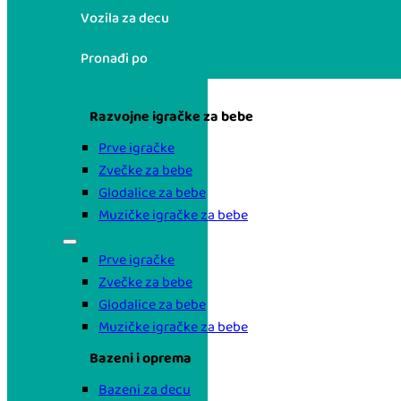
Vozila za decu
Pronađi po
Razvojne igračke za bebe
Prve igračke
Zvečke za bebe​
Glodalice za bebe
Muzičke igračke za bebe
Prve igračke
Zvečke za bebe​
Glodalice za bebe
Muzičke igračke za bebe
Bazeni i oprema
Bazeni za decu