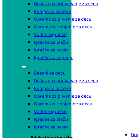
Dušek na naduvavanje za decu​
Pumpe za bazene
Oprema za plivanje za decu
Oprema za ronjenje za decu
Vodene igračke
Igračke za plažu
Igračke za pesak
Igračke za kupanje​
Bazeni za decu
Dušek na naduvavanje za decu​
Pumpe za bazene
Oprema za plivanje za decu
Oprema za ronjenje za decu
Vodene igračke
Igračke za plažu
Igračke za pesak
Drv
Edukativne igračke