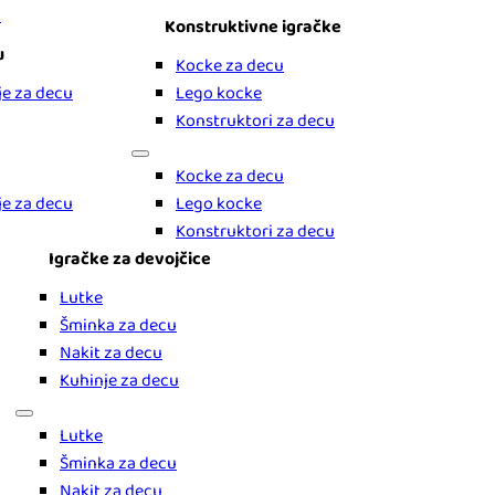
u
Konstruktivne igračke
u
Kocke za decu
nje za decu
Lego kocke
Konstruktori za decu
Kocke za decu
nje za decu
Lego kocke
Konstruktori za decu
Igračke za devojčice
Lutke
Šminka za decu
Nakit za decu
Kuhinje za decu
Lutke
Šminka za decu
Nakit za decu