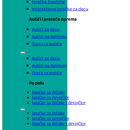
Igračke životinje
Interaktivne igračke za decu
Autići i prateća oprema
Autići za decu
Autići na daljinski
Staza za autiće
Autići za decu
Autići na daljinski
Staza za autiće
Po polu
Igračke za dečake
Igračke za devojčice
Igračke za dečake i devojčice
Igračke za dečake
Igračke za devojčice
Igračke za dečake i devojčice