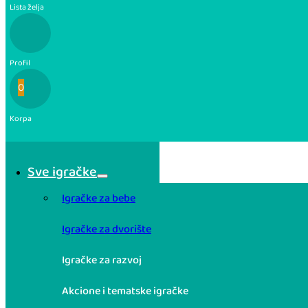
Lista želja
Profil
0
Korpa
Sve igračke
Igračke za bebe
Igračke za dvorište
Igračke za razvoj
Akcione i tematske igračke