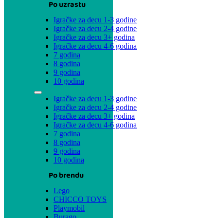
Po uzrastu
Igračke za decu 1-3 godine
Igračke za decu 2-4 godine
Igračke za decu 3+ godina
Igračke za decu 4-6 godina
7 godina
8 godina
9 godina
10 godina
Igračke za decu 1-3 godine
Igračke za decu 2-4 godine
Igračke za decu 3+ godina
Igračke za decu 4-6 godina
7 godina
8 godina
9 godina
10 godina
Po brendu
Lego
CHICCO TOYS
Playmobil
Burago