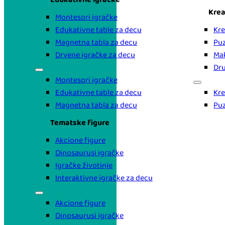
Krea
Montesori igračke
Edukativne table za decu
Kre
Magnetna tabla za decu​
Puz
Drvene igračke za decu
Mak
Dru
Montesori igračke
Edukativne table za decu
Kre
Magnetna tabla za decu​
Puz
Tematske figure
Akcione figure
Dinosaurusi igračke​
Igračke životinje
Interaktivne igračke za decu
Akcione figure
Dinosaurusi igračke​