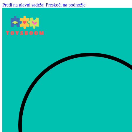
Pređi na glavni sadržaj
Preskoči na podnožje