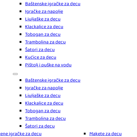
Baštenske igračke za decu
Igračke za napolje
Ljuljaške za decu
Klackalice za decu
Tobogan za decu
Trambolina za decu
Šatori za decu​
Kućice za decu
Pištolj i puške na vodu
Baštenske igračke za decu
Igračke za napolje
Ljuljaške za decu
Klackalice za decu
Tobogan za decu
Trambolina za decu
Šatori za decu​
ene igračke za decu
Makete za decu