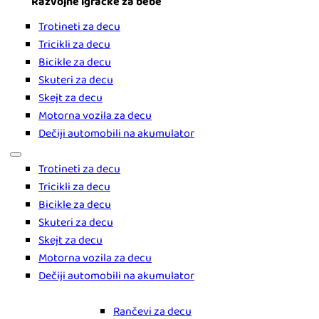
Razvojne igračke za bebe
Trotineti za decu
Tricikli za decu
Bicikle za decu
Skuteri za decu
Skejt za decu
Motorna vozila za decu
Dečiji automobili na akumulator​
Trotineti za decu
Tricikli za decu
Bicikle za decu
Skuteri za decu
Skejt za decu
Motorna vozila za decu
Dečiji automobili na akumulator​
Rančevi za decu