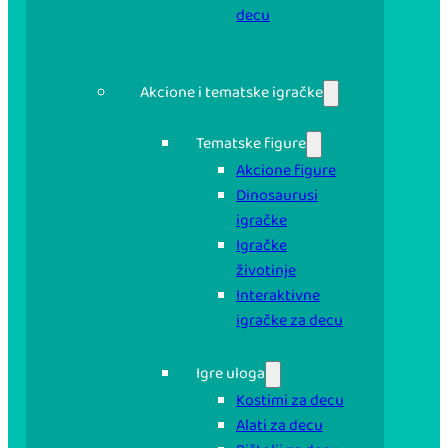
decu
Akcione i tematske igračke
Tematske figure
Akcione figure
Dinosaurusi
igračke​
Igračke
životinje
Interaktivne
igračke za decu
Igre uloga
Kostimi za decu
Alati za decu