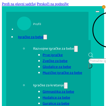
Pređi na glavni sadržaj
Preskoči na podnožje
0
Profil
Igračke za bebe
Razvojne igračke za bebe
Prve igračke
Zvečke za bebe​
Products
search
Glodalice za bebe
Muzičke igračke za bebe
Igračke za kretanje
Gimnastika za bebe
Hodalice za bebe​
Guralice za bebe