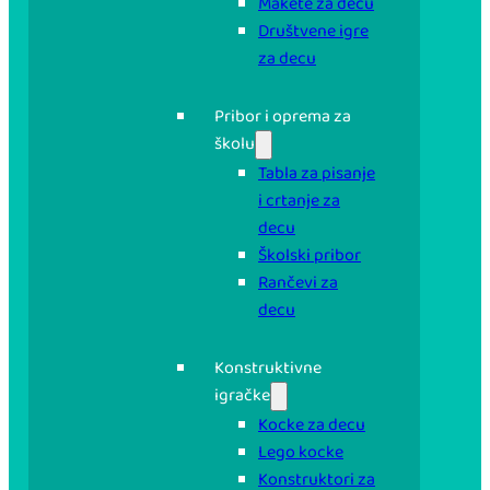
Makete za decu
Društvene igre
za decu
Pribor i oprema za
školu
Tabla za pisanje
i crtanje za
decu
Školski pribor
Rančevi za
decu
Konstruktivne
igračke
Kocke za decu
Lego kocke
Konstruktori za