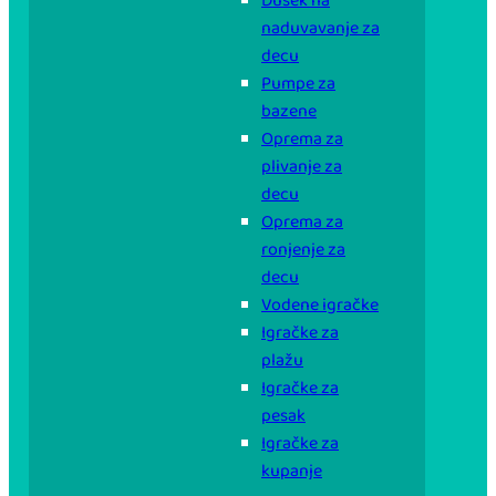
Dušek na
naduvavanje za
decu​
Pumpe za
bazene
Oprema za
plivanje za
decu
Oprema za
ronjenje za
decu
Vodene igračke
Igračke za
plažu
Igračke za
pesak
Igračke za
kupanje​