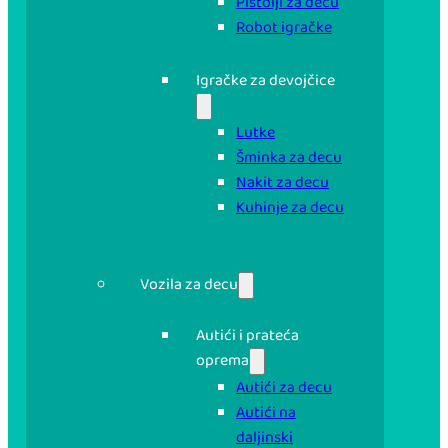
Pištolji za decu​
Robot igračke
Igračke za devojčice
Lutke
Šminka za decu
Nakit za decu
Kuhinje za decu
Vozila za decu
Autići i prateća
oprema
Autići za decu
Autići na
daljinski