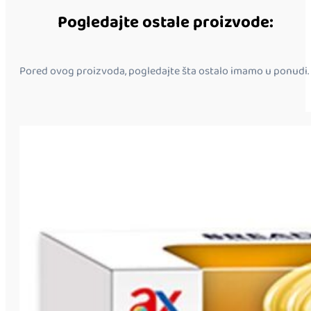
Pogledajte ostale proizvode:
Pored ovog proizvoda, pogledajte šta ostalo imamo u ponudi.