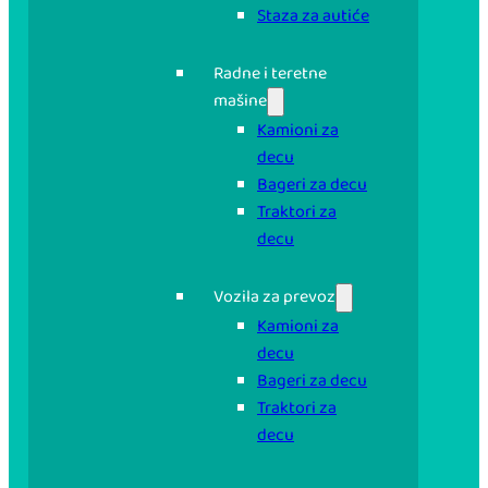
Staza za autiće
Radne i teretne
mašine
Kamioni za
decu
Bageri za decu​
Traktori za
decu
Vozila za prevoz
Kamioni za
decu
Bageri za decu​
Traktori za
decu