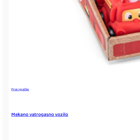
Prve igračke
Mekano vatrogasno vozilo