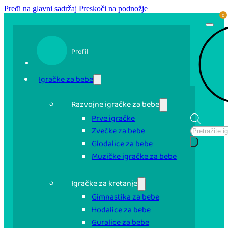
Pređi na glavni sadržaj
Preskoči na podnožje
0
Profil
Igračke za bebe
Razvojne igračke za bebe
Prve igračke
Zvečke za bebe​
Products
search
Glodalice za bebe
Muzičke igračke za bebe
Igračke za kretanje
Gimnastika za bebe
Hodalice za bebe​
Guralice za bebe