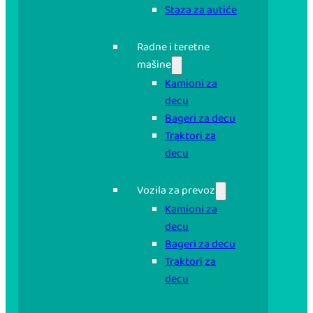
Staza za autiće
Radne i teretne
mašine
Kamioni za
decu
Bageri za decu​
Traktori za
decu
Vozila za prevoz
Kamioni za
decu
Bageri za decu​
Traktori za
decu