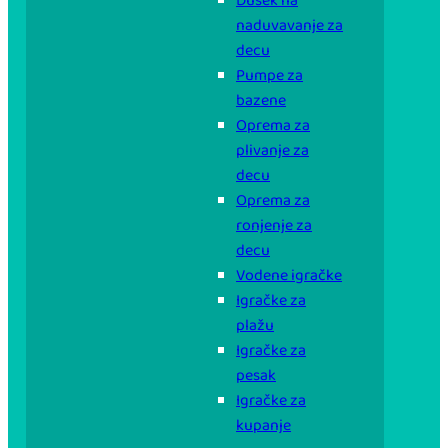
Dušek na
naduvavanje za
decu​
Pumpe za
bazene
Oprema za
plivanje za
decu
Oprema za
ronjenje za
decu
Vodene igračke
Igračke za
plažu
Igračke za
pesak
Igračke za
kupanje​