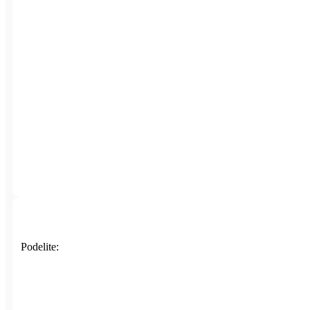
Podelite: