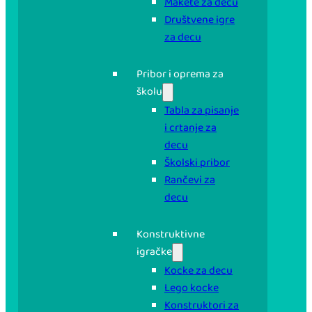
Makete za decu
Društvene igre
za decu
Pribor i oprema za
školu
Tabla za pisanje
i crtanje za
decu
Školski pribor
Rančevi za
decu
Konstruktivne
igračke
Kocke za decu
Lego kocke
Konstruktori za