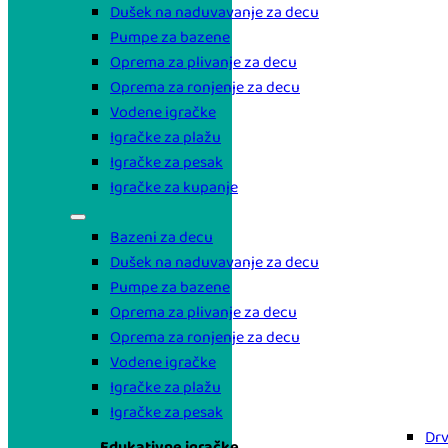
Dušek na naduvavanje za decu​
Pumpe za bazene
Oprema za plivanje za decu
Oprema za ronjenje za decu
Vodene igračke
Igračke za plažu
Igračke za pesak
Igračke za kupanje​
Bazeni za decu
Dušek na naduvavanje za decu​
Pumpe za bazene
Oprema za plivanje za decu
Oprema za ronjenje za decu
Vodene igračke
Igračke za plažu
Igračke za pesak
Drv
Edukativne igračke