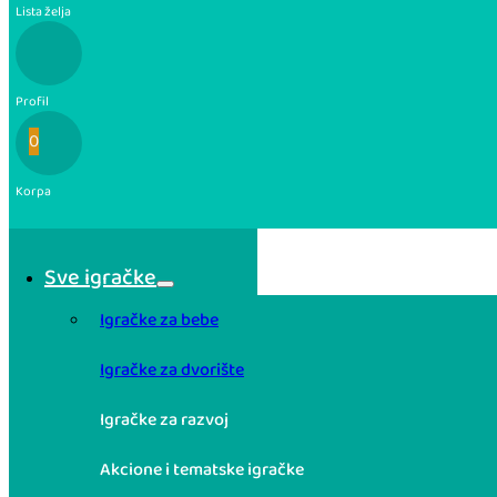
Lista želja
Profil
0
Korpa
Sve igračke
Igračke za bebe
Igračke za dvorište
Igračke za razvoj
Akcione i tematske igračke