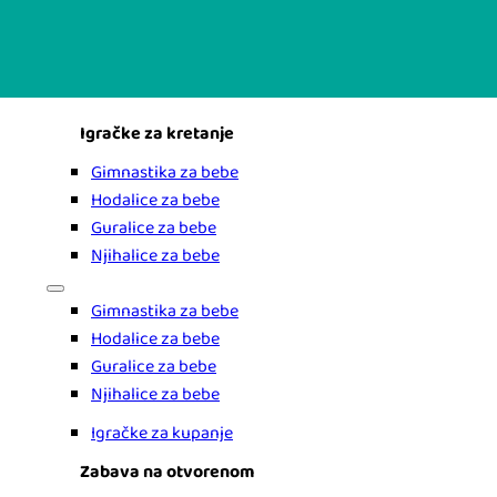
Igračke za kretanje
Gimnastika za bebe
Hodalice za bebe​
Guralice za bebe
Njihalice za bebe
Gimnastika za bebe
Hodalice za bebe​
Guralice za bebe
Njihalice za bebe
Igračke za kupanje​
Zabava na otvorenom