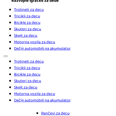
Razvojne igračke za bebe
Trotineti za decu
Tricikli za decu
Bicikle za decu
Skuteri za decu
Skejt za decu
Motorna vozila za decu
Dečiji automobili na akumulator​
Trotineti za decu
Tricikli za decu
Bicikle za decu
Skuteri za decu
Skejt za decu
Motorna vozila za decu
Dečiji automobili na akumulator​
Rančevi za decu