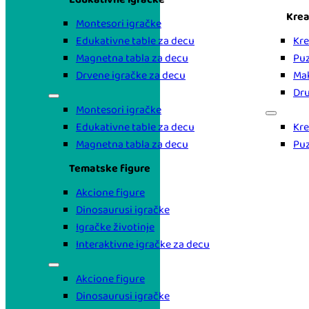
Krea
Montesori igračke
Edukativne table za decu
Kre
Magnetna tabla za decu​
Puz
Drvene igračke za decu
Mak
Dru
Montesori igračke
Edukativne table za decu
Kre
Magnetna tabla za decu​
Puz
Tematske figure
Akcione figure
Dinosaurusi igračke​
Igračke životinje
Interaktivne igračke za decu
Akcione figure
Dinosaurusi igračke​