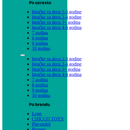
Po uzrastu
Igračke za decu 1-3 godine
Igračke za decu 2-4 godine
Igračke za decu 3+ godina
Igračke za decu 4-6 godina
7 godina
8 godina
9 godina
10 godina
Igračke za decu 1-3 godine
Igračke za decu 2-4 godine
Igračke za decu 3+ godina
Igračke za decu 4-6 godina
7 godina
8 godina
9 godina
10 godina
Po brendu
Lego
CHICCO TOYS
Playmobil
Burago