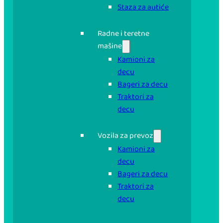
Staza za autiće
Radne i teretne
mašine
Kamioni za
decu
Bageri za decu​
Traktori za
decu
Vozila za prevoz
Kamioni za
decu
Bageri za decu​
Traktori za
decu