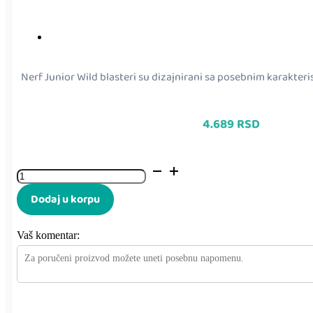
Nerf Junior Wild blasteri su dizajnirani sa posebnim karakteri
4.689
RSD
NERF
ELITE
LIONFURY
Dodaj u korpu
količina
Vaš komentar: