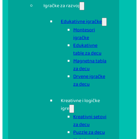
Igračke za razvoj
Edukativne igračke
Montesori
igračke
Edukativne
table za decu
Magnetna tabla
za decu​
Drvene igračke
za decu
Kreativne i logičke
igre
Kreativni setovi
za decu​
Puzzle za decu