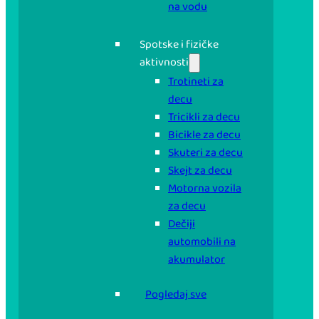
na vodu
Spotske i fizičke
aktivnosti
Trotineti za
decu
Tricikli za decu
Bicikle za decu
Skuteri za decu
Skejt za decu
Motorna vozila
za decu
Dečiji
automobili na
akumulator​
Pogledaj sve