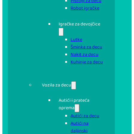
Pištolji za decu​
Robot igračke
Igračke za devojčice
Lutke
Šminka za decu
Nakit za decu
Kuhinje za decu
Vozila za decu
Autići i prateća
oprema
Autići za decu
Autići na
daljinski