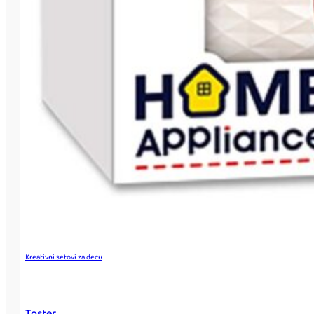
Kreativni setovi za decu​
Toster