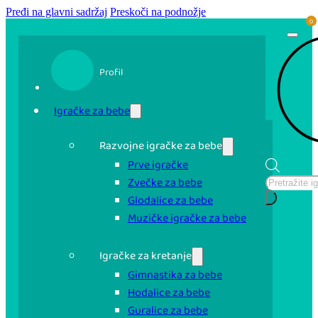
Pređi na glavni sadržaj
Preskoči na podnožje
0
Profil
Igračke za bebe
Razvojne igračke za bebe
Prve igračke
Zvečke za bebe​
Products
search
Glodalice za bebe
Muzičke igračke za bebe
Igračke za kretanje
Gimnastika za bebe
Hodalice za bebe​
Guralice za bebe