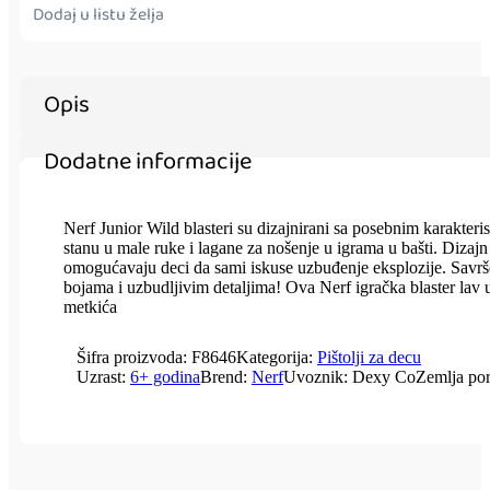
Dodaj u listu želja
Opis
Dodatne informacije
Nerf Junior Wild blasteri su dizajnirani sa posebnim karakteri
stanu u male ruke i lagane za nošenje u igrama u bašti. Dizaj
omogućavaju deci da sami iskuse uzbuđenje eksplozije. Savršen
bojama i uzbudljivim detaljima! Ova Nerf igračka blaster lav uk
metkića
Šifra proizvoda:
F8646
Kategorija:
Pištolji za decu​
Uzrast:
6+ godina
Brend:
Nerf
Uvoznik:
Dexy Co
Zemlja po