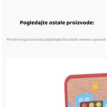
Pogledajte ostale proizvode:
Pored ovog proizvoda, pogledajte šta ostalo imamo u ponudi.