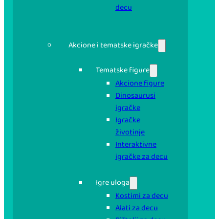
decu
Akcione i tematske igračke
Tematske figure
Akcione figure
Dinosaurusi
igračke​
Igračke
životinje
Interaktivne
igračke za decu
Igre uloga
Kostimi za decu
Alati za decu