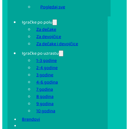
Pogledaj sve
Igračke po polu
Za dečake
Za devojčice
Za dečake i devojčice
Igračke po uzrastu
1-3 godine
2-4 godine
3 godine
4-6 godina
7 godina
8 godina
9 godina
10 godina
Brendovi