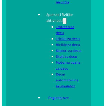
na vodu
Spotske i fizičke
aktivnosti
Trotineti za
decu
Tricikli za decu
Bicikle za decu
Skuteri za decu
Skejt za decu
Motorna vozila
za decu
Dečiji
automobili na
akumulator​
Pogledaj sve