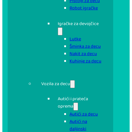
Pištolji za decu​
Robot igračke
Igračke za devojčice
Lutke
Šminka za decu
Nakit za decu
Kuhinje za decu
Vozila za decu
Autići i prateća
oprema
Autići za decu
Autići na
daljinski