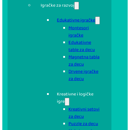
Igračke za razvoj
Edukativne igračke
Montesori
igračke
Edukativne
table za decu
Magnetna tabla
za decu​
Drvene igračke
za decu
Kreativne i logičke
igre
Kreativni setovi
za decu​
Puzzle za decu