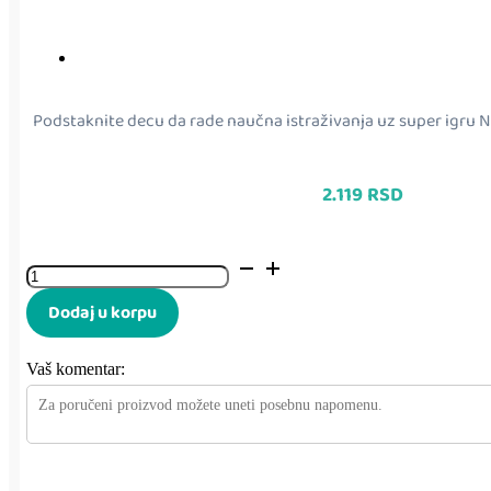
Podstaknite decu da rade naučna istraživanja uz super igru NA
2.119
RSD
NASA
ASTEROID
DIG
Dodaj u korpu
KIT
-
EXPLORER
Vaš komentar:
(UK)
količina