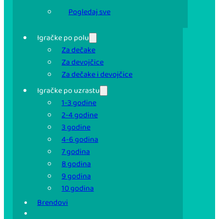
Pogledaj sve
Igračke po polu
Za dečake
Za devojčice
Za dečake i devojčice
Igračke po uzrastu
1-3 godine
2-4 godine
3 godine
4-6 godina
7 godina
8 godina
9 godina
10 godina
Brendovi