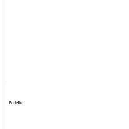
Podelite: