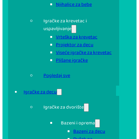
Njihalice za bebe
Igračke za krevetac i
uspavljivanje
Vrteška za krevetac
Projektor za decu​
Viseće igračke za krevetac
Plišane igračke
Pogledaj sve
Igračke za decu
Igračke za dvorište
Bazeni i oprema
Bazeni za decu