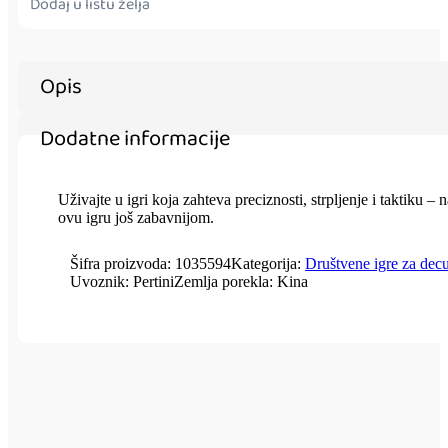
Dodaj u listu želja
Opis
Dodatne informacije
Uživajte u igri koja zahteva preciznosti, strpljenje i taktiku
ovu igru još zabavnijom.
Šifra proizvoda:
1035594
Kategorija:
Društvene igre za dec
Uvoznik:
Pertini
Zemlja porekla:
Kina