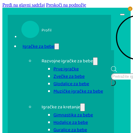
Pređi na glavni sadržaj
Preskoči na podnožje
0
Profil
Igračke za bebe
Razvojne igračke za bebe
Prve igračke
Zvečke za bebe​
Products
search
Glodalice za bebe
Muzičke igračke za bebe
Igračke za kretanje
Gimnastika za bebe
Hodalice za bebe​
Guralice za bebe