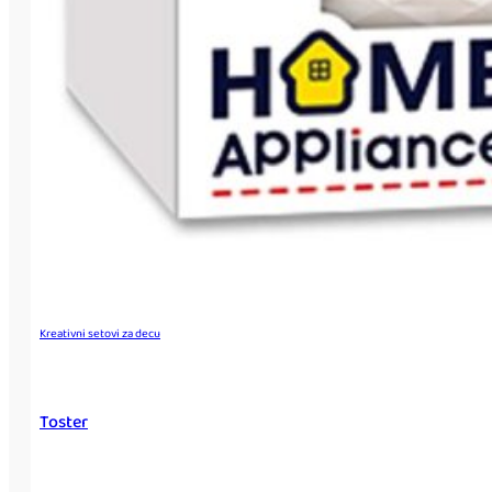
Kreativni setovi za decu​
Toster