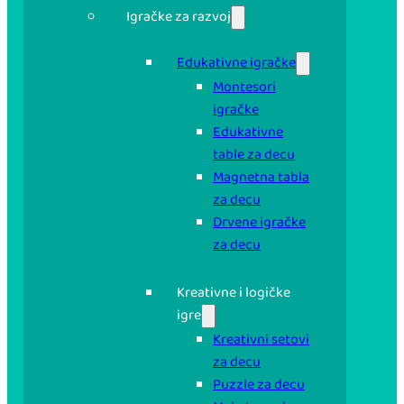
Igračke za razvoj
Edukativne igračke
Montesori
igračke
Edukativne
table za decu
Magnetna tabla
za decu​
Drvene igračke
za decu
Kreativne i logičke
igre
Kreativni setovi
za decu​
Puzzle za decu