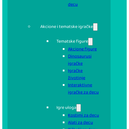
decu
Akcione i tematske igračke
Tematske figure
Akcione figure
Dinosaurusi
igračke​
Igračke
životinje
Interaktivne
igračke za decu
Igre uloga
Kostimi za decu
Alati za decu