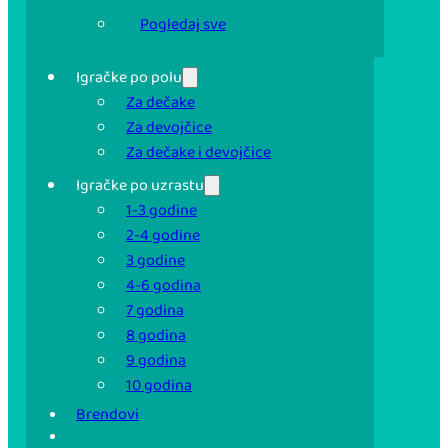
Pogledaj sve
Igračke po polu
Za dečake
Za devojčice
Za dečake i devojčice
Igračke po uzrastu
1-3 godine
2-4 godine
3 godine
4-6 godina
7 godina
8 godina
9 godina
10 godina
Brendovi