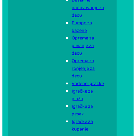
Dušek na
naduvavanje za
decu​
Pumpe za
bazene
Oprema za
plivanje za
decu
Oprema za
ronjenje za
decu
Vodene igračke
Igračke za
plažu
Igračke za
pesak
Igračke za
kupanje​