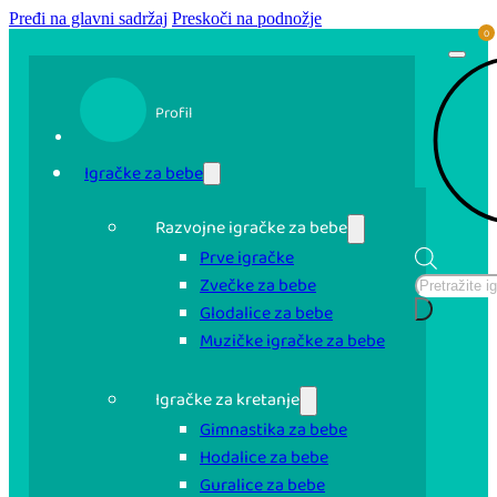
Pređi na glavni sadržaj
Preskoči na podnožje
0
Profil
Igračke za bebe
Razvojne igračke za bebe
Prve igračke
Zvečke za bebe​
Products
search
Glodalice za bebe
Muzičke igračke za bebe
Igračke za kretanje
Gimnastika za bebe
Hodalice za bebe​
Guralice za bebe