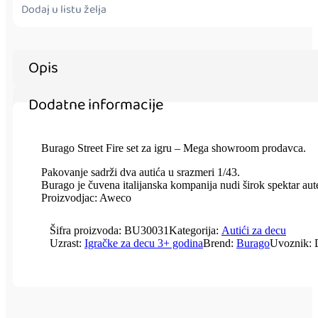
Dodaj u listu želja
Opis
Dodatne informacije
Burago Street Fire set za igru – Mega showroom prodavca.
Pakovanje sadrži dva autića u srazmeri 1/43.
Burago je čuvena italijanska kompanija nudi širok spektar aut
Proizvodjac: Aweco
Šifra proizvoda:
BU30031
Kategorija:
Autići za decu
Uzrast:
Igračke za decu 3+ godina
Brend:
Burago
Uvoznik: