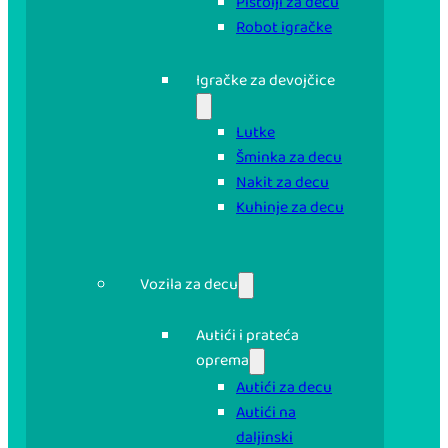
Pištolji za decu​
Robot igračke
Igračke za devojčice
Lutke
Šminka za decu
Nakit za decu
Kuhinje za decu
Vozila za decu
Autići i prateća
oprema
Autići za decu
Autići na
daljinski