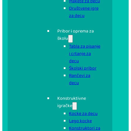
Makete za decu
Društvene igre
za decu
Pribor i oprema za
školu
Tabla za pisanje
i crtanje za
decu
Školski pribor
Rančevi za
decu
Konstruktivne
igračke
Kocke za decu
Lego kocke
Konstruktori za