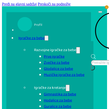
Pređi na glavni sadržaj
Preskoči na podnožje
0
Profil
Igračke za bebe
Razvojne igračke za bebe
Prve igračke
Zvečke za bebe​
Products
search
Glodalice za bebe
Muzičke igračke za bebe
Igračke za kretanje
Gimnastika za bebe
Hodalice za bebe​
Guralice za bebe