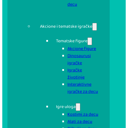
decu
Akcione i tematske igračke
Tematske figure
Akcione figure
Dinosaurusi
igračke​
Igračke
životinje
Interaktivne
igračke za decu
Igre uloga
Kostimi za decu
Alati za decu