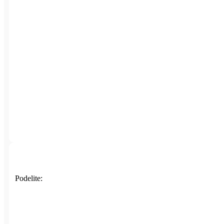
Podelite: