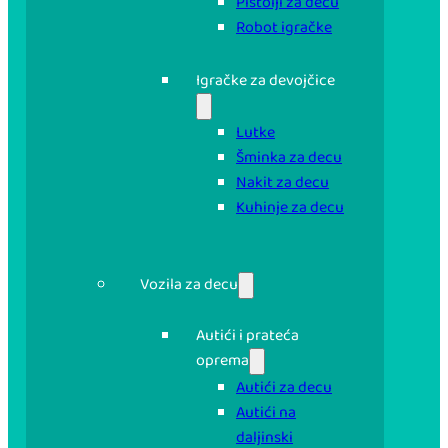
Pištolji za decu​
Robot igračke
Igračke za devojčice
Lutke
Šminka za decu
Nakit za decu
Kuhinje za decu
Vozila za decu
Autići i prateća
oprema
Autići za decu
Autići na
daljinski