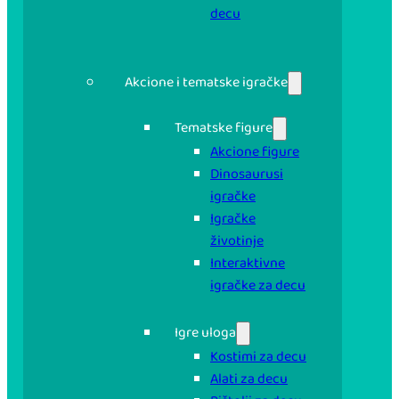
decu
Akcione i tematske igračke
Tematske figure
Akcione figure
Dinosaurusi
igračke​
Igračke
životinje
Interaktivne
igračke za decu
Igre uloga
Kostimi za decu
Alati za decu