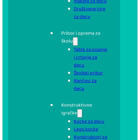
Makete za decu
Društvene igre
za decu
Pribor i oprema za
školu
Tabla za pisanje
i crtanje za
decu
Školski pribor
Rančevi za
decu
Konstruktivne
igračke
Kocke za decu
Lego kocke
Konstruktori za