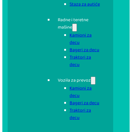
Staza za autiće
Radne i teretne
mašine
Kamioni za
decu
Bageri za decu​
Traktori za
decu
Vozila za prevoz
Kamioni za
decu
Bageri za decu​
Traktori za
decu