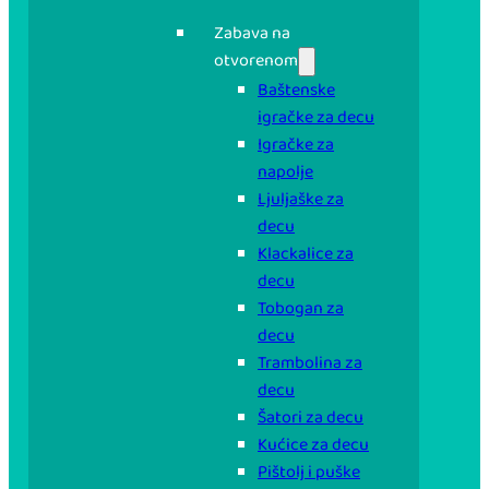
Zabava na
otvorenom
Baštenske
igračke za decu
Igračke za
napolje
Ljuljaške za
decu
Klackalice za
decu
Tobogan za
decu
Trambolina za
decu
Šatori za decu​
Kućice za decu
Pištolj i puške