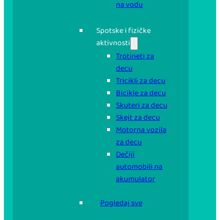
na vodu
Spotske i fizičke
aktivnosti
Trotineti za
decu
Tricikli za decu
Bicikle za decu
Skuteri za decu
Skejt za decu
Motorna vozila
za decu
Dečiji
automobili na
akumulator​
Pogledaj sve