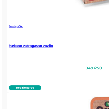
Prve igračke
Mekano vatrogasno vozilo
349
RSD
Dodaj u korpu