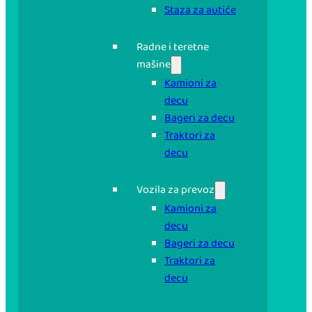
Staza za autiće
Radne i teretne
mašine
Kamioni za
decu
Bageri za decu​
Traktori za
decu
Vozila za prevoz
Kamioni za
decu
Bageri za decu​
Traktori za
decu