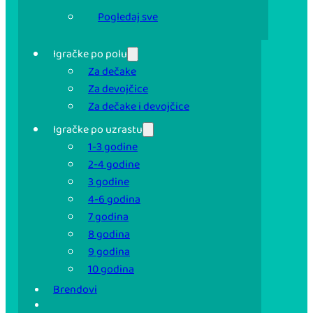
Pogledaj sve
Igračke po polu
Za dečake
Za devojčice
Za dečake i devojčice
Igračke po uzrastu
1-3 godine
2-4 godine
3 godine
4-6 godina
7 godina
8 godina
9 godina
10 godina
Brendovi