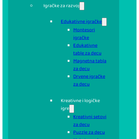
Igračke za razvoj
Edukativne igračke
Montesori
igračke
Edukativne
table za decu
Magnetna tabla
za decu​
Drvene igračke
za decu
Kreativne i logičke
igre
Kreativni setovi
za decu​
Puzzle za decu