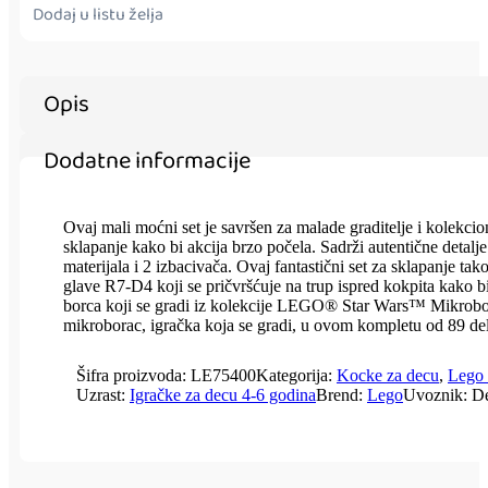
Dodaj u listu želja
Opis
Dodatne informacije
Ovaj mali moćni set je savršen za malade graditelje i kolekci
sklapanje kako bi akcija brzo počela. Sadrži autentične deta
materijala i 2 izbacivača. Ovaj fantastični set za sklapanje 
glave R7-D4 koji se pričvršćuje na trup ispred kokpita kako 
borca koji se gradi iz kolekcije LEGO® Star Wars™ Mikroborc
mikroborac, igračka koja se gradi, u ovom kompletu od 89 d
Šifra proizvoda:
LE75400
Kategorija:
Kocke za decu
,
Lego
Uzrast:
Igračke za decu 4-6 godina
Brend:
Lego
Uvoznik:
D