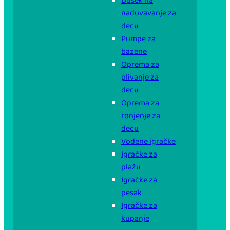
Dušek na
naduvavanje za
decu​
Pumpe za
bazene
Oprema za
plivanje za
decu
Oprema za
ronjenje za
decu
Vodene igračke
Igračke za
plažu
Igračke za
pesak
Igračke za
kupanje​