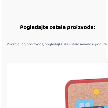
Pogledajte ostale proizvode:
Pored ovog proizvoda, pogledajte šta ostalo imamo u ponudi.