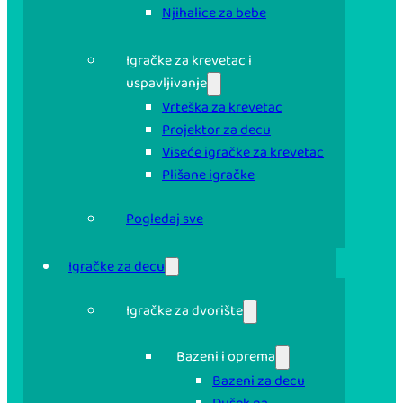
Njihalice za bebe
Igračke za krevetac i
uspavljivanje
Vrteška za krevetac
Projektor za decu​
Viseće igračke za krevetac
Plišane igračke
Pogledaj sve
Igračke za decu
Igračke za dvorište
Bazeni i oprema
Bazeni za decu