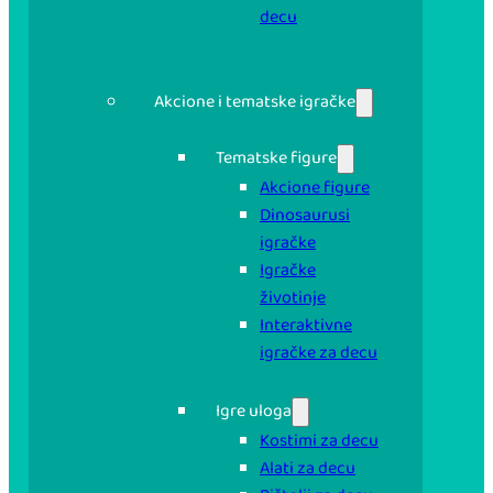
decu
Akcione i tematske igračke
Tematske figure
Akcione figure
Dinosaurusi
igračke​
Igračke
životinje
Interaktivne
igračke za decu
Igre uloga
Kostimi za decu
Alati za decu