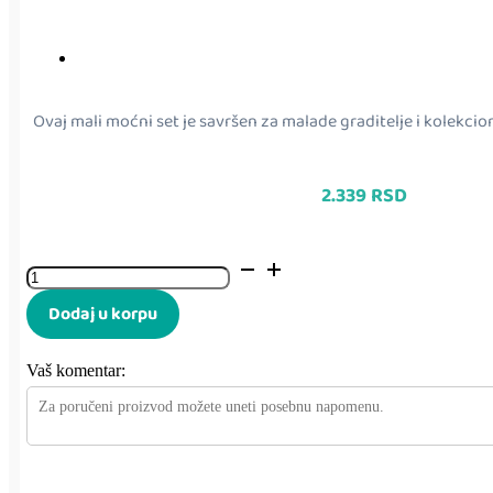
Ovaj mali moćni set je savršen za malade graditelje i kolekcio
2.339
RSD
LEGO
STAR
WARS
Dodaj u korpu
TM
PLO
KOONS
Vaš komentar:
JEDI
STARFIGHTER
MICROFIGHTE
količina