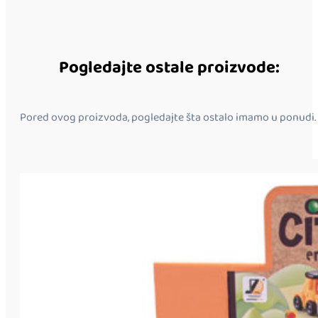
Pogledajte ostale proizvode:
Pored ovog proizvoda, pogledajte šta ostalo imamo u ponudi.