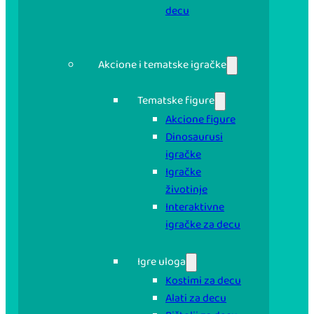
decu
Akcione i tematske igračke
Tematske figure
Akcione figure
Dinosaurusi
igračke​
Igračke
životinje
Interaktivne
igračke za decu
Igre uloga
Kostimi za decu
Alati za decu