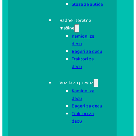
Staza za autiće
Radne i teretne
mašine
Kamioni za
decu
Bageri za decu​
Traktori za
decu
Vozila za prevoz
Kamioni za
decu
Bageri za decu​
Traktori za
decu