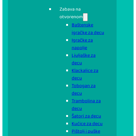
Zabava na
otvorenom
Baštenske
igračke za decu
Igračke za
napolje
Ljuljaške za
decu
Klackalice za
decu
Tobogan za
decu
Trambolina za
decu
Šatori za decu​
Kućice za decu
Pištolj i puške