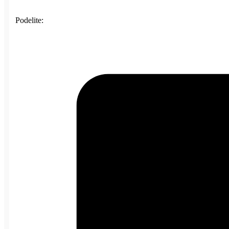
Podelite: