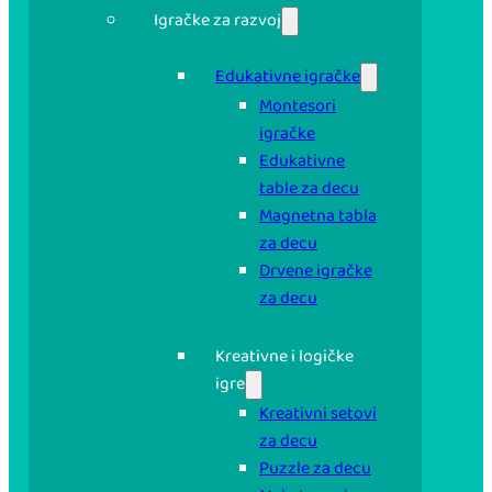
Igračke za razvoj
Edukativne igračke
Montesori
igračke
Edukativne
table za decu
Magnetna tabla
za decu​
Drvene igračke
za decu
Kreativne i logičke
igre
Kreativni setovi
za decu​
Puzzle za decu