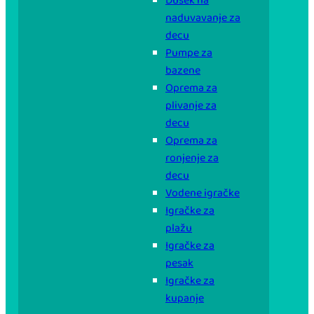
Dušek na
naduvavanje za
decu​
Pumpe za
bazene
Oprema za
plivanje za
decu
Oprema za
ronjenje za
decu
Vodene igračke
Igračke za
plažu
Igračke za
pesak
Igračke za
kupanje​