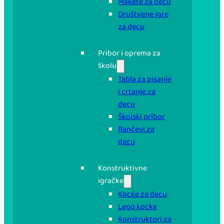
Makete za decu
Društvene igre
za decu
Pribor i oprema za
školu
Tabla za pisanje
i crtanje za
decu
Školski pribor
Rančevi za
decu
Konstruktivne
igračke
Kocke za decu
Lego kocke
Konstruktori za