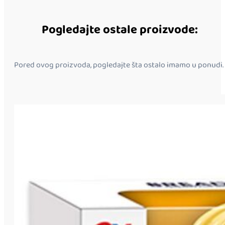
Pogledajte ostale proizvode:
Pored ovog proizvoda, pogledajte šta ostalo imamo u ponudi.