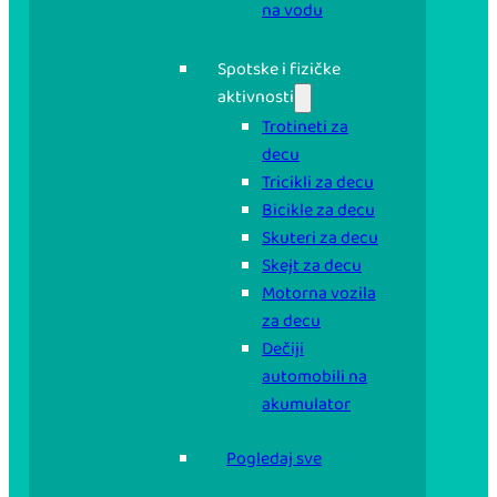
na vodu
Spotske i fizičke
aktivnosti
Trotineti za
decu
Tricikli za decu
Bicikle za decu
Skuteri za decu
Skejt za decu
Motorna vozila
za decu
Dečiji
automobili na
akumulator​
Pogledaj sve