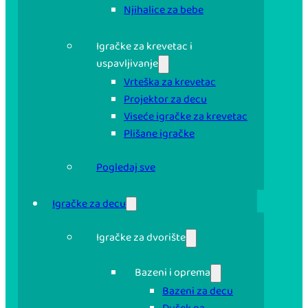
Njihalice za bebe
Igračke za krevetac i
uspavljivanje
Vrteška za krevetac
Projektor za decu​
Viseće igračke za krevetac
Plišane igračke
Pogledaj sve
Igračke za decu
Igračke za dvorište
Bazeni i oprema
Bazeni za decu