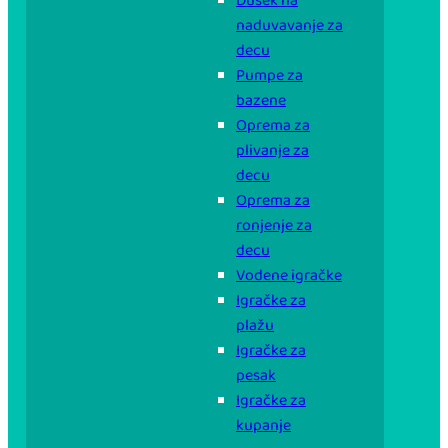
Dušek na
naduvavanje za
decu​
Pumpe za
bazene
Oprema za
plivanje za
decu
Oprema za
ronjenje za
decu
Vodene igračke
Igračke za
plažu
Igračke za
pesak
Igračke za
kupanje​