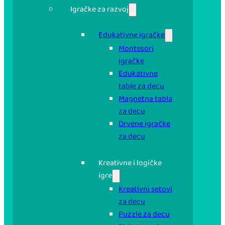
Igračke za razvoj
Edukativne igračke
Montesori
igračke
Edukativne
table za decu
Magnetna tabla
za decu​
Drvene igračke
za decu
Kreativne i logičke
igre
Kreativni setovi
za decu​
Puzzle za decu