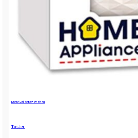
Kreativni setovi za decu​
Toster