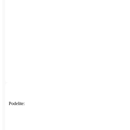
Podelite: