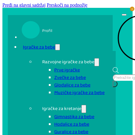
Pređi na glavni sadržaj
Preskoči na podnožje
0
Profil
Igračke za bebe
Razvojne igračke za bebe
Prve igračke
Zvečke za bebe​
Products
search
Glodalice za bebe
Muzičke igračke za bebe
Igračke za kretanje
Gimnastika za bebe
Hodalice za bebe​
Guralice za bebe