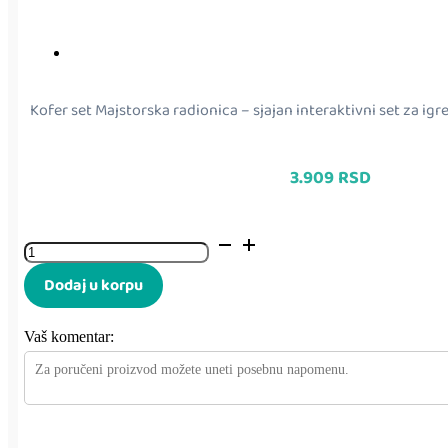
Kofer set Majstorska radionica – sjajan interaktivni set za igre
3.909
RSD
Kofer
set
Majstorska
Dodaj u korpu
radionica
količina
Vaš komentar: