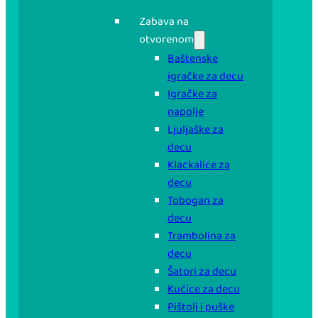
Zabava na
otvorenom
Baštenske
igračke za decu
Igračke za
napolje
Ljuljaške za
decu
Klackalice za
decu
Tobogan za
decu
Trambolina za
decu
Šatori za decu​
Kućice za decu
Pištolj i puške