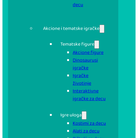
decu
Akcione i tematske igračke
Tematske figure
Akcione figure
Dinosaurusi
igračke​
Igračke
životinje
Interaktivne
igračke za decu
Igre uloga
Kostimi za decu
Alati za decu