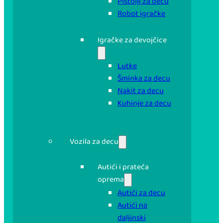
Pištolji za decu​
Robot igračke
Igračke za devojčice
Lutke
Šminka za decu
Nakit za decu
Kuhinje za decu
Vozila za decu
Autići i prateća
oprema
Autići za decu
Autići na
daljinski