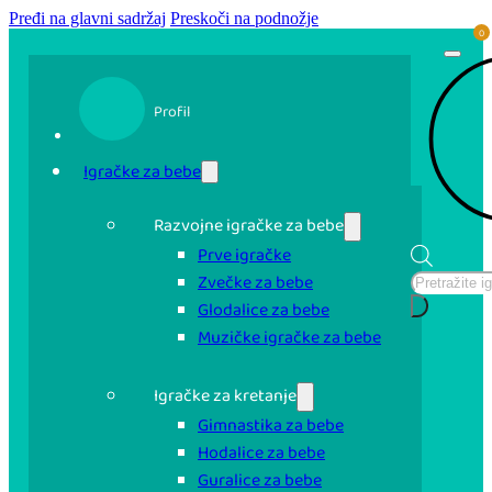
Pređi na glavni sadržaj
Preskoči na podnožje
0
Profil
Igračke za bebe
Razvojne igračke za bebe
Prve igračke
Zvečke za bebe​
Products
search
Glodalice za bebe
Muzičke igračke za bebe
Igračke za kretanje
Gimnastika za bebe
Hodalice za bebe​
Guralice za bebe