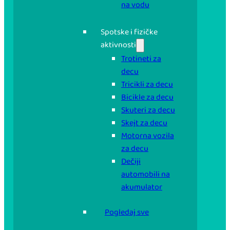
na vodu
Spotske i fizičke
aktivnosti
Trotineti za
decu
Tricikli za decu
Bicikle za decu
Skuteri za decu
Skejt za decu
Motorna vozila
za decu
Dečiji
automobili na
akumulator​
Pogledaj sve