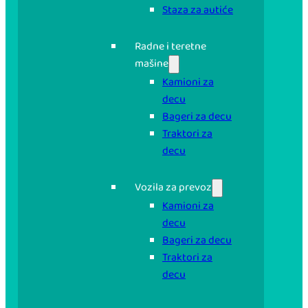
Staza za autiće
Radne i teretne
mašine
Kamioni za
decu
Bageri za decu​
Traktori za
decu
Vozila za prevoz
Kamioni za
decu
Bageri za decu​
Traktori za
decu