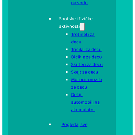
na vodu
Spotske i fizičke
aktivnosti
Trotineti za
decu
Tricikli za decu
Bicikle za decu
Skuteri za decu
Skejt za decu
Motorna vozila
za decu
Dečiji
automobili na
akumulator​
Pogledaj sve