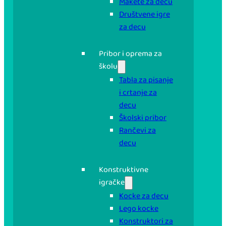
Makete za decu
Društvene igre
za decu
Pribor i oprema za
školu
Tabla za pisanje
i crtanje za
decu
Školski pribor
Rančevi za
decu
Konstruktivne
igračke
Kocke za decu
Lego kocke
Konstruktori za