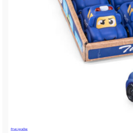
Prve igračke