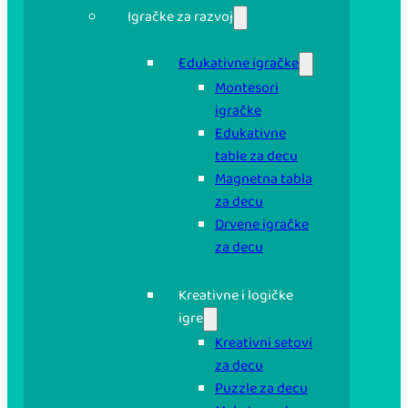
Igračke za razvoj
Edukativne igračke
Montesori
igračke
Edukativne
table za decu
Magnetna tabla
za decu​
Drvene igračke
za decu
Kreativne i logičke
igre
Kreativni setovi
za decu​
Puzzle za decu