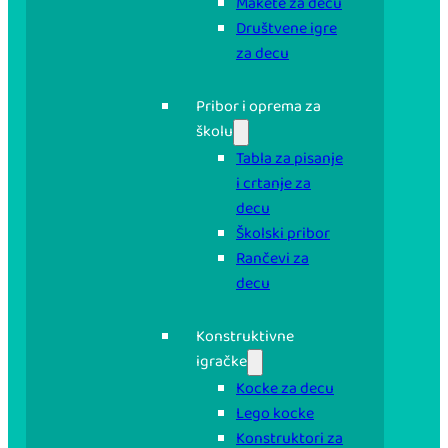
Makete za decu
Društvene igre
za decu
Pribor i oprema za
školu
Tabla za pisanje
i crtanje za
decu
Školski pribor
Rančevi za
decu
Konstruktivne
igračke
Kocke za decu
Lego kocke
Konstruktori za