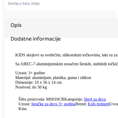
Dodaj u listu želja
Opis
Dodatne informacije
KIDS skejtovi sa svetlećim, silikonskim točkovima, laki su za 
Sa ABEC-7 aluminijumskim nosačem širokih, stabilnih točki
Uzrast: 3+ godine
Materijal: aluminijum, plastika, guma i silikon
Dimenzije: 10 x 56 x 14 cm
Nosivost: do 50 kg
Šifra proizvoda:
MS010CR
Kategorija:
Skejt za decu
Uzrast:
Igračke za decu 3+ godina
Brend:
Kids trotineti
Uvoz
Kina