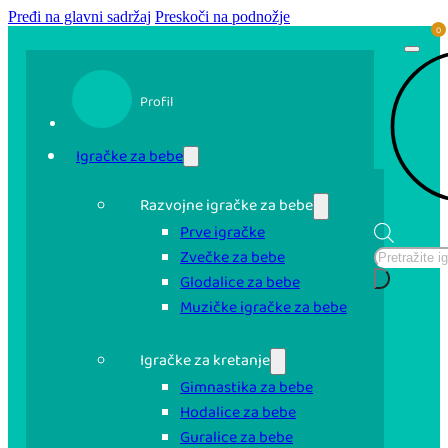
Pređi na glavni sadržaj
Preskoči na podnožje
0
Profil
Igračke za bebe
Razvojne igračke za bebe
Prve igračke
Zvečke za bebe​
Products
search
Glodalice za bebe
Muzičke igračke za bebe
Igračke za kretanje
Gimnastika za bebe
Hodalice za bebe​
Guralice za bebe