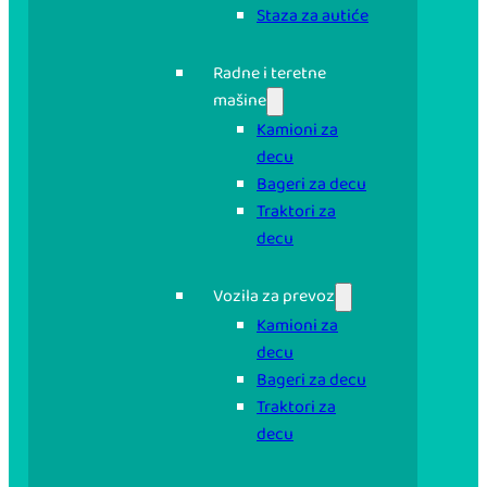
Staza za autiće
Radne i teretne
mašine
Kamioni za
decu
Bageri za decu​
Traktori za
decu
Vozila za prevoz
Kamioni za
decu
Bageri za decu​
Traktori za
decu