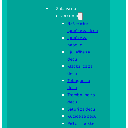
Zabava na
otvorenom
Baštenske
igračke za decu
Igračke za
napolje
Ljuljaške za
decu
Klackalice za
decu
Tobogan za
decu
Trambolina za
decu
Šatori za decu​
Kućice za decu
Pištolj i puške