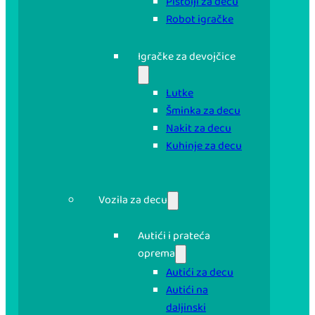
Pištolji za decu​
Robot igračke
Igračke za devojčice
Lutke
Šminka za decu
Nakit za decu
Kuhinje za decu
Vozila za decu
Autići i prateća
oprema
Autići za decu
Autići na
daljinski