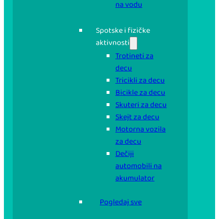
na vodu
Spotske i fizičke
aktivnosti
Trotineti za
decu
Tricikli za decu
Bicikle za decu
Skuteri za decu
Skejt za decu
Motorna vozila
za decu
Dečiji
automobili na
akumulator​
Pogledaj sve