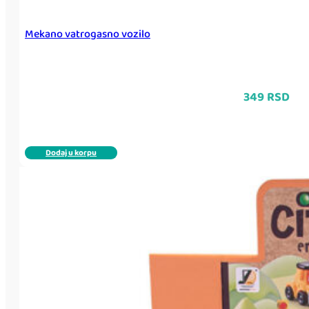
Mekano vatrogasno vozilo
349
RSD
Dodaj u korpu