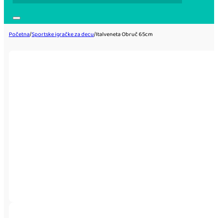
Početna
/
Sportske igračke za decu
/
Italveneta Obruč 65cm