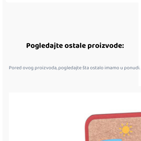
Pogledajte ostale proizvode:
Pored ovog proizvoda, pogledajte šta ostalo imamo u ponudi.