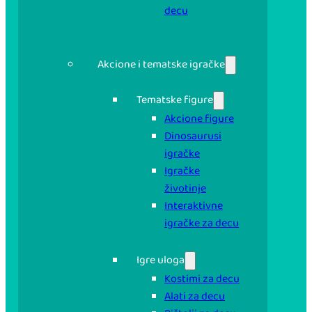
decu
Akcione i tematske igračke
Tematske figure
Akcione figure
Dinosaurusi
igračke​
Igračke
životinje
Interaktivne
igračke za decu
Igre uloga
Kostimi za decu
Alati za decu