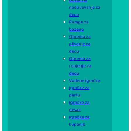
Dušek na
naduvavanje za
decu​
Pumpe za
bazene
Oprema za
plivanje za
decu
Oprema za
ronjenje za
decu
Vodene igračke
Igračke za
plažu
Igračke za
pesak
Igračke za
kupanje​