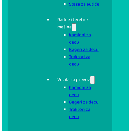
Staza za autiće
Radne i teretne
mašine
Kamioni za
decu
Bageri za decu​
Traktori za
decu
Vozila za prevoz
Kamioni za
decu
Bageri za decu​
Traktori za
decu