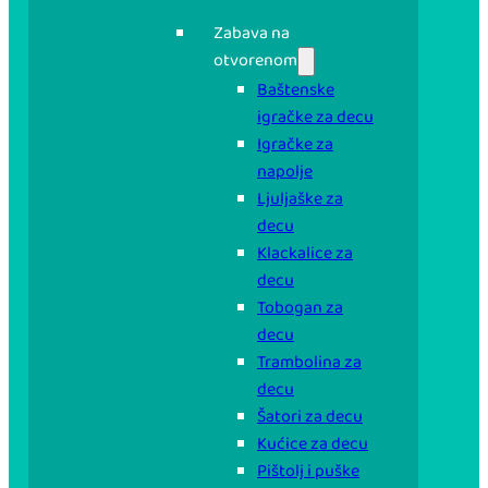
Zabava na
otvorenom
Baštenske
igračke za decu
Igračke za
napolje
Ljuljaške za
decu
Klackalice za
decu
Tobogan za
decu
Trambolina za
decu
Šatori za decu​
Kućice za decu
Pištolj i puške