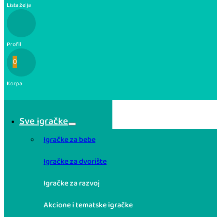
Lista želja
Profil
0
Korpa
Sve igračke
Igračke za bebe
Igračke za dvorište
Igračke za razvoj
Akcione i tematske igračke