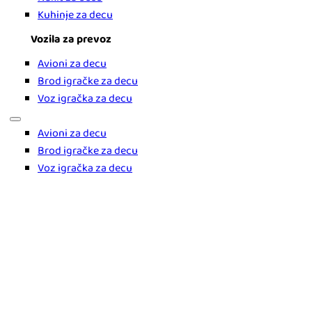
Kuhinje za decu
Vozila za prevoz
Avioni za decu
Brod igračke za decu​
Voz igračka za decu
Avioni za decu
Brod igračke za decu​
Voz igračka za decu