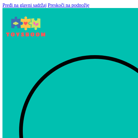
Pređi na glavni sadržaj
Preskoči na podnožje