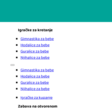
Igračke za kretanje
Gimnastika za bebe
Hodalice za bebe​
Guralice za bebe
Njihalice za bebe
Gimnastika za bebe
Hodalice za bebe​
Guralice za bebe
Njihalice za bebe
Igračke za kupanje​
Zabava na otvorenom