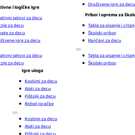
Društvene igre za dec
tivne i logičke igre
Pribor i oprema za škol
ativni setovi za decu​
zle za decu
Tabla za pisanje i crta
ete za decu
Školski pribor
štvene igre za decu
Rančevi za decu
ativni setovi za decu​
Tabla za pisanje i crta
zle za decu
Školski pribor
Igre uloga
Kostimi za decu
Alati za decu
Pištolji za decu​
Robot igračke
Kostimi za decu
Alati za decu
Pištolji za decu​