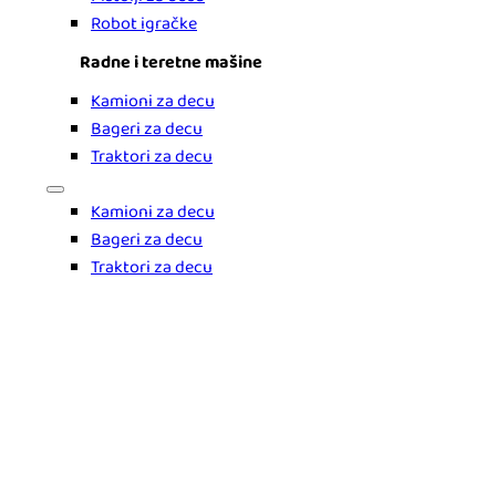
Robot igračke
Radne i teretne mašine
Kamioni za decu
Bageri za decu​
Traktori za decu
Kamioni za decu
Bageri za decu​
Traktori za decu