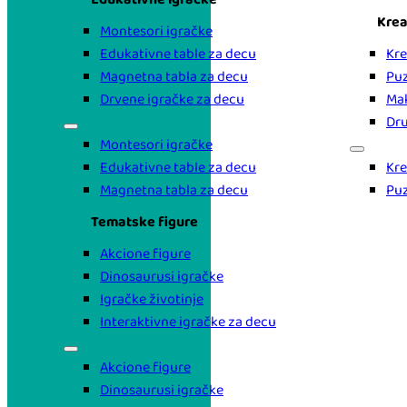
Krea
Montesori igračke
Edukativne table za decu
Kre
Magnetna tabla za decu​
Puz
Drvene igračke za decu
Mak
Dru
Montesori igračke
Edukativne table za decu
Kre
Magnetna tabla za decu​
Puz
Tematske figure
Akcione figure
Dinosaurusi igračke​
Igračke životinje
Interaktivne igračke za decu
Akcione figure
Dinosaurusi igračke​