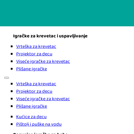
Igračke za krevetac i uspavljivanje
Vrteška za krevetac
Projektor za decu​
Viseće igračke za krevetac
Plišane igračke
Vrteška za krevetac
Projektor za decu​
Viseće igračke za krevetac
Plišane igračke
Kućice za decu
Pištolj i puške na vodu