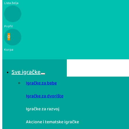
Lista želja
Profil
0
Korpa
Sve igračke
Igračke za bebe
Igračke za dvorište
Igračke za razvoj
Akcione i tematske igračke