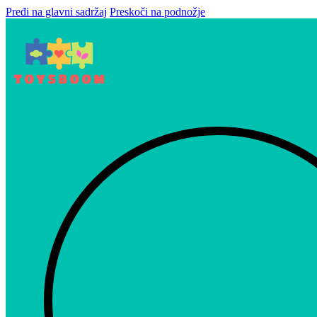
Pređi na glavni sadržaj
Preskoči na podnožje