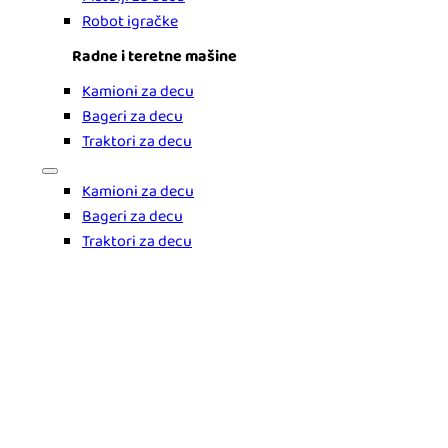
Robot igračke
Radne i teretne mašine
Kamioni za decu
Bageri za decu​
Traktori za decu
Kamioni za decu
Bageri za decu​
Traktori za decu