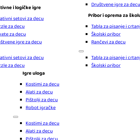
Društvene igre za dec
tivne i logičke igre
Pribor i oprema za škol
ativni setovi za decu​
zle za decu
Tabla za pisanje i crta
ete za decu
Školski pribor
štvene igre za decu
Rančevi za decu
ativni setovi za decu​
Tabla za pisanje i crta
zle za decu
Školski pribor
Igre uloga
Kostimi za decu
Alati za decu
Pištolji za decu​
Robot igračke
Kostimi za decu
Alati za decu
Pištolji za decu​