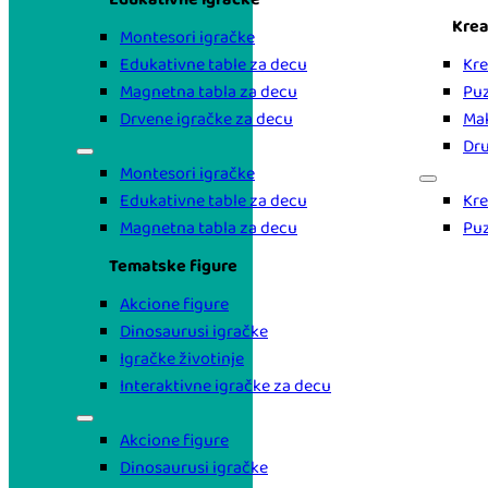
Krea
Montesori igračke
Edukativne table za decu
Kre
Magnetna tabla za decu​
Puz
Drvene igračke za decu
Mak
Dru
Montesori igračke
Edukativne table za decu
Kre
Magnetna tabla za decu​
Puz
Tematske figure
Akcione figure
Dinosaurusi igračke​
Igračke životinje
Interaktivne igračke za decu
Akcione figure
Dinosaurusi igračke​