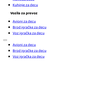
Kuhinje za decu
Vozila za prevoz
Avioni za decu
Brod igračke za decu​
Voz igračka za decu
Avioni za decu
Brod igračke za decu​
Voz igračka za decu