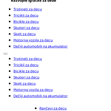
Razvojne igračke za bebe
Trotineti za decu
Tricikli za decu
Bicikle za decu
Skuteri za decu
Skejt za decu
Motorna vozila za decu
Dečiji automobili na akumulator​
Trotineti za decu
Tricikli za decu
Bicikle za decu
Skuteri za decu
Skejt za decu
Motorna vozila za decu
Dečiji automobili na akumulator​
Rančevi za decu