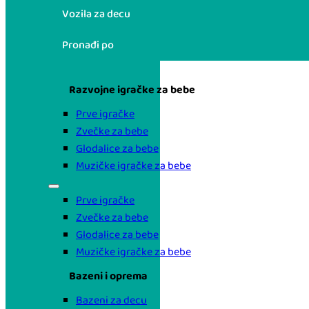
Vozila za decu
Pronađi po
Razvojne igračke za bebe
Prve igračke
Zvečke za bebe​
Glodalice za bebe
Muzičke igračke za bebe
Prve igračke
Zvečke za bebe​
Glodalice za bebe
Muzičke igračke za bebe
Bazeni i oprema
Bazeni za decu