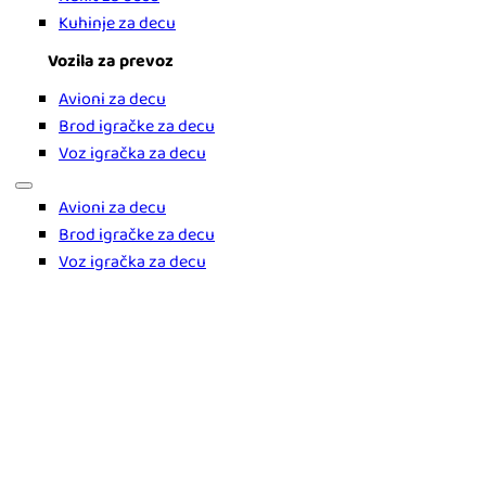
Kuhinje za decu
Vozila za prevoz
Avioni za decu
Brod igračke za decu​
Voz igračka za decu
Avioni za decu
Brod igračke za decu​
Voz igračka za decu