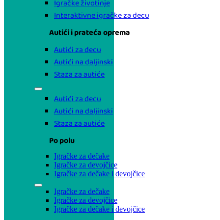
Igračke životinje
Interaktivne igračke za decu
Autići i prateća oprema
Autići za decu
Autići na daljinski
Staza za autiće
Autići za decu
Autići na daljinski
Staza za autiće
Po polu
Igračke za dečake
Igračke za devojčice
Igračke za dečake i devojčice
Igračke za dečake
Igračke za devojčice
Igračke za dečake i devojčice