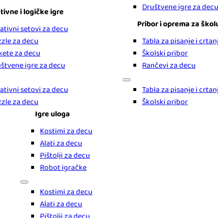
Društvene igre za dec
tivne i logičke igre
Pribor i oprema za škol
ativni setovi za decu​
zle za decu
Tabla za pisanje i crta
ete za decu
Školski pribor
štvene igre za decu
Rančevi za decu
ativni setovi za decu​
Tabla za pisanje i crta
zle za decu
Školski pribor
Igre uloga
Kostimi za decu
Alati za decu
Pištolji za decu​
Robot igračke
Kostimi za decu
Alati za decu
Pištolji za decu​