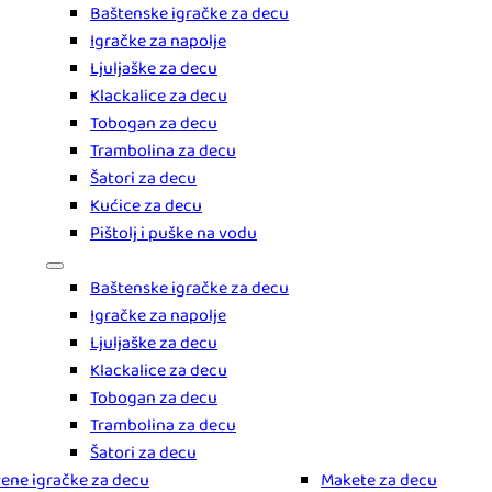
Baštenske igračke za decu
Igračke za napolje
Ljuljaške za decu
Klackalice za decu
Tobogan za decu
Trambolina za decu
Šatori za decu​
Kućice za decu
Pištolj i puške na vodu
Baštenske igračke za decu
Igračke za napolje
Ljuljaške za decu
Klackalice za decu
Tobogan za decu
Trambolina za decu
Šatori za decu​
ene igračke za decu
Makete za decu