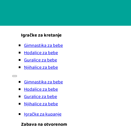
Igračke za kretanje
Gimnastika za bebe
Hodalice za bebe​
Guralice za bebe
Njihalice za bebe
Gimnastika za bebe
Hodalice za bebe​
Guralice za bebe
Njihalice za bebe
Igračke za kupanje​
Zabava na otvorenom