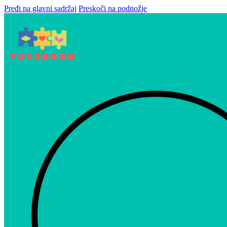
Pređi na glavni sadržaj
Preskoči na podnožje