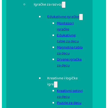
Igračke za razvoj
Edukativne igračke
Montesori
igračke
Edukativne
table za decu
Magnetna tabla
za decu​
Drvene igračke
za decu
Kreativne i logičke
igre
Kreativni setovi
za decu​
Puzzle za decu