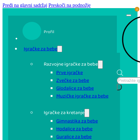
Pređi na glavni sadržaj
Preskoči na podnožje
0
Profil
Igračke za bebe
Razvojne igračke za bebe
Prve igračke
Zvečke za bebe​
Products
search
Glodalice za bebe
Muzičke igračke za bebe
Igračke za kretanje
Gimnastika za bebe
Hodalice za bebe​
Guralice za bebe