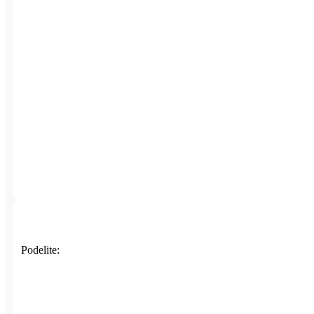
Podelite: