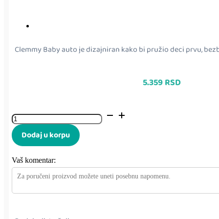
Clemmy Baby auto je dizajniran kako bi pružio deci prvu, b
5.359
RSD
CLEMMY
BABY
MY
Dodaj u korpu
FIRST
CAR
RIDE
Vaš komentar:
ON
količina