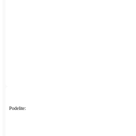
Podelite: