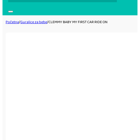
Početna
/
Guralice za bebe
/
CLEMMY BABY MY FIRST CAR RIDE ON