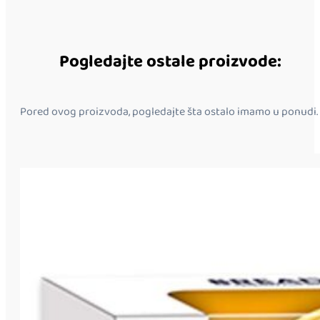
Pogledajte ostale proizvode:
Pored ovog proizvoda, pogledajte šta ostalo imamo u ponudi.