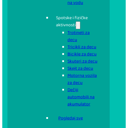
na vodu
Spotske i fizičke
aktivnosti
Trotineti za
decu
Tricikli za decu
Bicikle za decu
Skuteri za decu
Skejt za decu
Motorna vozila
za decu
Dečiji
automobili na
akumulator​
Pogledaj sve