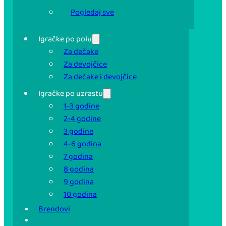
Pogledaj sve
Igračke po polu
Za dečake
Za devojčice
Za dečake i devojčice
Igračke po uzrastu
1-3 godine
2-4 godine
3 godine
4-6 godina
7 godina
8 godina
9 godina
10 godina
Brendovi