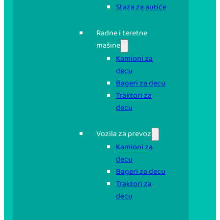
Staza za autiće
Radne i teretne
mašine
Kamioni za
decu
Bageri za decu​
Traktori za
decu
Vozila za prevoz
Kamioni za
decu
Bageri za decu​
Traktori za
decu