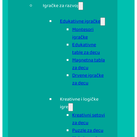
Igračke za razvoj
Edukativne igračke
Montesori
igračke
Edukativne
table za decu
Magnetna tabla
za decu​
Drvene igračke
za decu
Kreativne i logičke
igre
Kreativni setovi
za decu​
Puzzle za decu