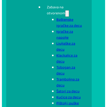
Zabava na
otvorenom
Baštenske
igračke za decu
Igračke za
napolje
Ljuljaške za
decu
Klackalice za
decu
Tobogan za
decu
Trambolina za
decu
Šatori za decu​
Kućice za decu
Pištolj i puške