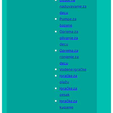
Dušek na
naduvavanje za
decu​
Pumpe za
bazene
Oprema za
plivanje za
decu
Oprema za
ronjenje za
decu
Vodene igračke
Igračke za
plažu
Igračke za
pesak
Igračke za
kupanje​