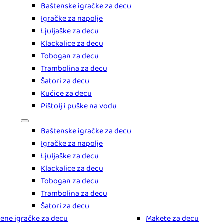
Baštenske igračke za decu
Igračke za napolje
Ljuljaške za decu
Klackalice za decu
Tobogan za decu
Trambolina za decu
Šatori za decu​
Kućice za decu
Pištolj i puške na vodu
Baštenske igračke za decu
Igračke za napolje
Ljuljaške za decu
Klackalice za decu
Tobogan za decu
Trambolina za decu
Šatori za decu​
ene igračke za decu
Makete za decu