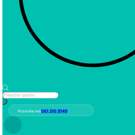
Products
search
061 310 9149
Pozovite nas