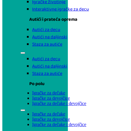
Igračke životinje
Interaktivne igračke za decu
Autići i prateća oprema
Autići za decu
Autići na daljinski
Staza za autiće
Autići za decu
Autići na daljinski
Staza za autiće
Po polu
Igračke za dečake
Igračke za devojčice
Igračke za dečake i devojčice
Igračke za dečake
Igračke za devojčice
Igračke za dečake i devojčice