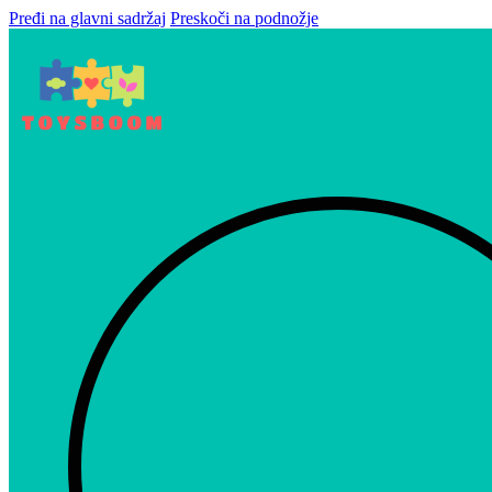
Pređi na glavni sadržaj
Preskoči na podnožje